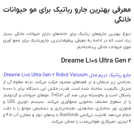
معرفی بهترین جارو رباتیک برای مو حیوانات
خانگی
تنوع بهترین جاروهای رباتیک برای خانه‌های دارای حیوانات خانگی بسیار
زیاد است که در ادامه به معرفی پرطرفدارترین جارورباتیک برای جمع آوری
موی حیوانات خانگی پرداخته‌ایم:
Dreame L10s Ultra Gen 2
جارو رباتیک دریم مدل Dreame L10s Ultra Gen 2 Robot Vacuum
،
به‌راحتی زیر مبلمان و در فضاهای محدود حرکت می‌کند. بدنه مقاوم آن از
متریال باکیفیت ساخته شده است. قدرت مکش این دستگاه برابر با ۱۰,۰۰۰
پاسکال است و به‌وسیله برس ضد گیر TriCut، موهای حیوانات و گردوغبار
را از سطوح مختلف به‌خوبی جمع‌آوری می‌کند. سیستم ناوبری LDS و
فناوری نور ساختاری سه‌بعدی، نقشه‌برداری و تشخیص موانع را با دقت
انجام می‌دهد. قابلیت تی‌کشی DuoScrub با پدهای دوار و مخازن آب 4.5 و
4 لیتری، تمیزکاری طولانی‌مدت را ممکن می‌کند.