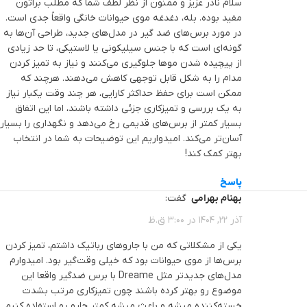
سلام نادر عزیز و ممنون از نظر لطف شما که مطلب براتون
مفید بوده. بله، دغدغه موی حیوانات خانگی واقعاً جدی است.
در مورد برس‌های ضد گیر در مدل‌های جدید، طراحی آن‌ها به
گونه‌ای است که با جنس سیلیکونی یا لاستیکی، تا حد زیادی
از پیچیده شدن موها جلوگیری می‌کنند و نیاز به تمیز کردن
مدام را به شکل قابل توجهی کاهش می‌دهند. هرچند که
ممکن است برای حفظ حداکثر کارایی، هر چند وقت یکبار نیاز
به یک بررسی و تمیزکاری جزئی داشته باشند، اما این اتفاق
بسیار کمتر از برس‌های قدیمی رخ می‌دهد و نگهداری را بسیار
آسان‌تر می‌کند. امیدواریم این توضیحات به شما در انتخاب
بهتر کمک کند!
پاسخ
بهنام بهرامی
گفت:
آذر 22, 1404 در 3:00 ق.ظ
یکی از مشکلاتی که من با جاروهای رباتیک داشتم، تمیز کردن
برس‌ها از موی حیوانات بود که خیلی وقت‌گیر بود. امیدوارم
مدل‌های جدیدتر مثل Dreame با برس ضدگیر واقعا این
موضوع رو بهتر کرده باشند چون تمیزکاری مرتب بشدت
خسته‌کننده میشه و باعث میشه کمتر جارو رو استفاده کنیم