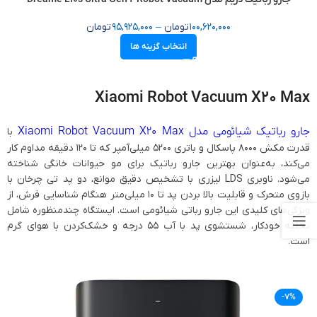
100,620,000
تومان
–
95,925,000
تومان
انتخاب گزینه ها
Xiaomi Robot Vacuum X20 Max
جارو رباتیک شیائومی مدل Xiaomi Robot Vacuum X20 Max
با
قدرت مکش 8000 پاسکال و باتری 5200 میلی‌آمپر که تا 120 دقیقه مداوم کار
می‌کند، به‌عنوان بهترین جارو رباتیک برای مو حیوانات خانگی شناخته
می‌شود. ناوبری LDS لیزری با تشخیص دقیق موانع، دو پد تی چرخان با
بازوی متحرک و قابلیت بالا بردن پد تا 10 میلی‌متر هنگام شناسایی فرش، از
ویژگی‌های کلیدی این جارو رباتی شیائومی است. ایستگاه چندمنظوره شامل
تخلیه خودکار، شستشوی پد با آب 55 درجه و خشک‌کردن با هوای گرم
است.
-7%