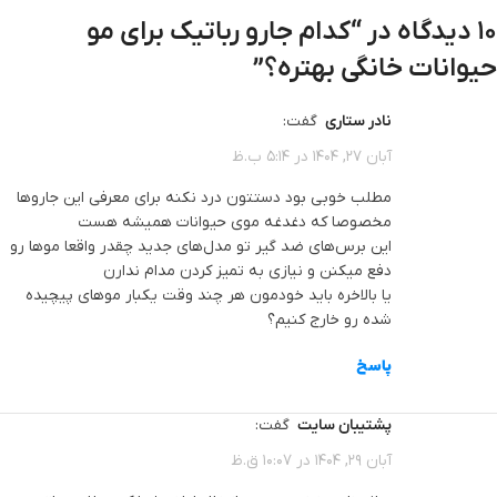
10 دیدگاه در “
کدام جارو رباتیک برای مو
حیوانات خانگی بهتره؟
”
نادر ستاری
گفت:
آبان 27, 1404 در 5:14 ب.ظ
مطلب خوبی بود دستتون درد نکنه برای معرفی این جاروها
مخصوصا که دغدغه موی حیوانات همیشه هست
این برس‌های ضد گیر تو مدل‌های جدید چقدر واقعا موها رو
دفع میکنن و نیازی به تمیز کردن مدام ندارن
یا بالاخره باید خودمون هر چند وقت یکبار موهای پیچیده
شده رو خارج کنیم؟
پاسخ
پشتیبان سایت
گفت:
آبان 29, 1404 در 10:07 ق.ظ