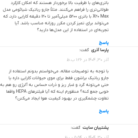
باتری‌های با ظرفیت بالا برخوردار هستند که امکان کارکرد
طولانی‌تری را فراهم می‌کنند. مثلاً جارو رباتیک شیائومی مدل
X20 Max با باتری 5200 میلی‌آمپر تا 120 دقیقه کارایی دارد، که
می‌تواند برای تمیز کردن مکرر روزانه مناسب باشد. آیا
تجربه‌ای در استفاده از این مدل‌ها دارید؟
پاسخ
پارسا آذری
گفت:
آذر 30, 1404 در 1:26 ب.ظ
با توجه به توضیحات مقاله، می‌خواستم بدونم استفاده از
جارو رباتیک براشون فقط برای موی حیوانات کارایی داره یا
حتی می‌تونه گرد و غبار ریز و ذرات حساس به آلرژی رو هم به
خوبی جمع کنه؟ منظورم اینه که آیا فیلترهای HEPA واقعا
تفاوت چشمگیری در بهبود کیفیت هوا ایجاد می‌کنن؟
پاسخ
پشتیبان سایت
گفت:
آذر 30, 1404 در 5:54 ب.ظ