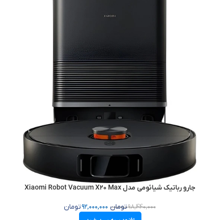
جارو رباتیک شیائومی مدل Xiaomi Robot Vacuum X20 Max
98,440,000
تومان
92,000,000
تومان