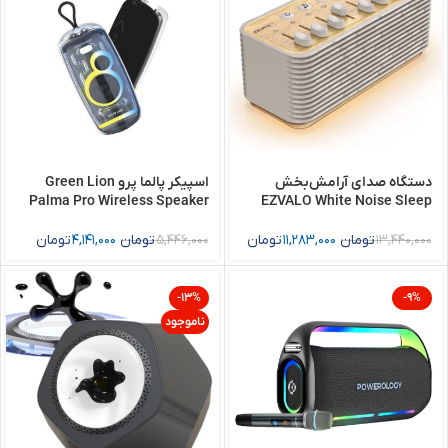
دستگاه صدای آرامش‌بخش
اسپیکر پالما پرو Green Lion
Palma Pro Wireless Speaker
EZVALO White Noise Sleep
Sound Machine SM2L-B
13,440,000
تومان
11,283,000
تومان
5,446,000
تومان
4,141,000
تومان
-13%
-9%
ناموجود