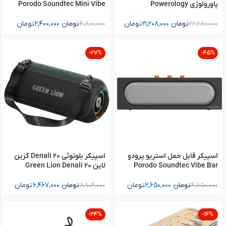
پاورولوژی Powerology
Porodo Soundtec Mini Vibe
Box Portable Bluetooth
VentoPower Outdoor
Speaker
PWMDF92BLBK
26,280,000
تومان
21,208,000
تومان
4,800,000
تومان
2,400,000
تومان
-27%
-45%
اسپیکر قابل حمل استریو پرودو
اسپیکر بلوتوثی 20 Denali گرین
Porodo Soundtec Vibe Bar
لاین Green Lion Denali 20
Portable Speaker
Portable Stereo Speaker
4,850,000
تومان
2,650,000
تومان
8,904,000
تومان
6,467,000
تومان
-24%
-16%