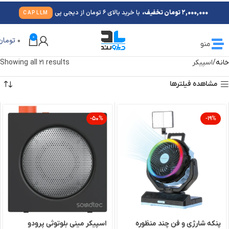
2,000,000 تومان تخفیف،
با خرید بالای 6 تومان از دیجی پی
CAPLLM
0
0
تومان
منو
خانه
اسپیکر
Showing all 21 results
مشاهده فیلترها
-50%
-19%
پنکه شارژی و فن چند منظوره
اسپیکر مینی بلوتوثی پرودو