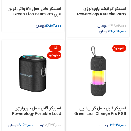
اسپیکر کارائوکه پاورولوژی
اسپیکر قابل حمل 120 واتی گرین
Powerology Karaoke Party
لاین Green Lion Beam Pro
Portable Speaker with
Speaker – Silver
Microphone 120W
34,884,000
تومان
16,182,000
تومان
24,594,000
تومان
ناموجود
-5%
ناموجود
اسپیکر قابل حمل گرین لاین
اسپیکر قابل حمل پاورولوژی
Powerology Portable Loud
Green Lion Change Pro RGB
Speaker
Portable Speaker
3,328,000
تومان
5,434,000
تومان
5,163,000
تومان