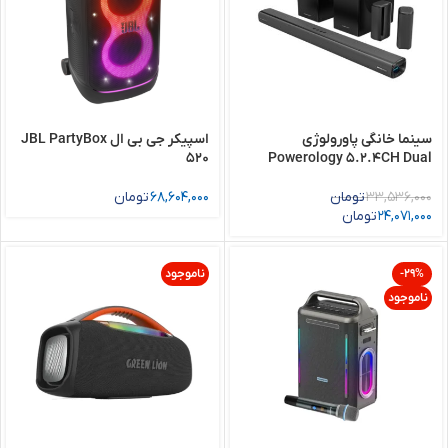
سینما خانگی پاورولوژی
اسپیکر جی بی ال JBL PartyBox
520
Powerology 5.2.4CH Dual
Woofer Wireless Home
Theater
33,536,000
تومان
68,604,000
تومان
24,071,000
تومان
-29%
ناموجود
ناموجود