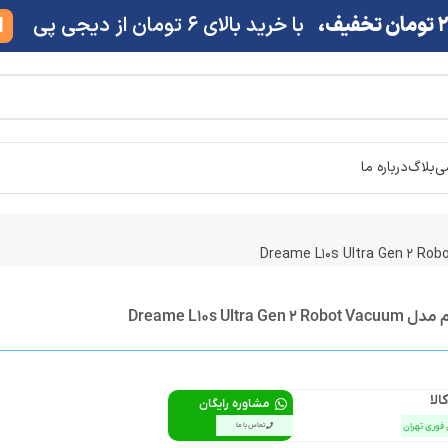
ف،
با خرید بالای 6 تومان از دیجی پی
M
شی
بلاگ
درباره ما
Dreame L10s Ultra
الا
مشاوره رایگان
 فوری تهران
تماس با ما