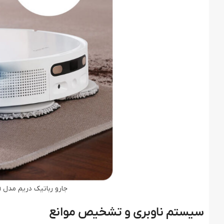
جارو رباتیک دریم مدل Dreame L10s Ultra Gen 2 Robot Vacuum
سیستم ناوبری و تشخیص موانع