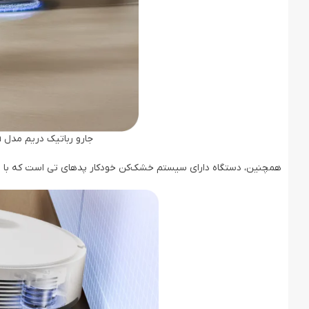
جارو رباتیک دریم مدل Dreame L10s Ultra Gen 2 Robot Vacuum
همچنین، دستگاه دارای سیستم خشک‌کن خودکار پدهای تی است که با استف