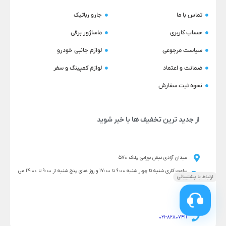
تماس با ما
جارو رباتیک
حساب کاربری
ماساژور برقی
سیاست مرجوعی
لوازم جانبی خودرو
ضمانت و اعتماد
لوازم کمپینگ و سفر
نحوه ثبت سفارش
از جدید ترین تخفیف ها با خبر شوید
میدان آزادی نبش نورانی پلاک 570
ساعت کاری شنبه تا چهار شنبه 9:00 تا 17:00 و روز های پنج شنبه از 9:00 تا 14:00 می
باشد
021-82807411