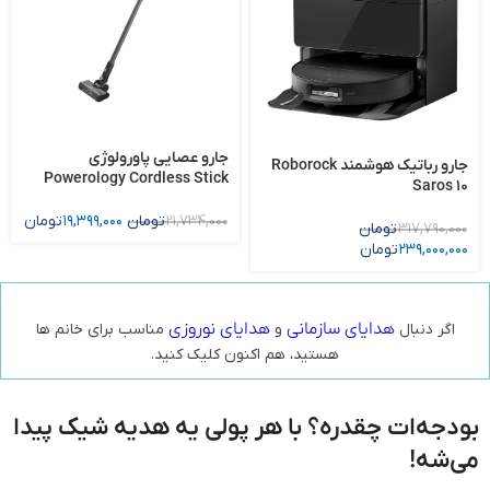
جارو عصایی پاورولوژی
جارو رباتیک هوشمند Roborock
Powerology Cordless Stick
Saros 10
Vacuum
21,734,000
تومان
19,399,000
تومان
317,790,000
تومان
239,000,000
تومان
هدایای سازمانی
هدایای نوروزی
اگر دنبال
و
مناسب برای خانم‌ ها
هستید، هم‌ اکنون کلیک کنید.
بودجه‌ات چقدره؟ با هر پولی یه هدیه شیک پیدا
می‌شه!