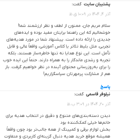
پشتیبان سایت
گفت:
آذر 4, 1404 در 10:09 ق.ظ
سلام مریم جان، ممنون از لطف و نظر ارزشمند شما!
خوشحالیم که این راهنما برایتان مفید بوده و ایده‌های
جدیدی را ارائه داده است. پیشنهاد شما در مورد هدیه‌های
تجربی، مثل بلیط تئاتر یا کلاس آموزشی، واقعاً عالی و قابل
تأمل است. این نوع هدایا نه تنها خاطره‌ساز هستند، بلکه
تجربه و رشدی ماندگار را به همراه دارند. حتماً این ایده خوب
را برای به‌روزرسانی محتوای آینده در نظر خواهیم گرفت. باز
هم از مشارکت پرمهرتان سپاسگزاریم!
پاسخ
نیلوفر قاسمی
گفت:
آذر 20, 1404 در 3:09 ب.ظ
دیدن دسته‌بندی‌های متنوع و دقیق در انتخاب هدیه برای
خانم‌ها خیلی کمک‌کننده بود
بخش لوازم برقی و کمپینگ از همه جالب‌تر بود چون واقعاً
همیشه موقع خرید هدیه دنبال گزینه‌ای کاربردی و متفاوت