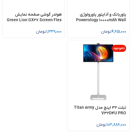
پاوربانک و آداپتور پاورولوژی
هولدر گوشی صفحه نمایش
Green Lion GX27 Screen Flex
Powerology 10000mAh Wall
Charger MagSafe Power
Bank PPBCHA80
4,651,000
تومان
1,339,000
تومان
ناموجود
تبلت 32 اینچ مدل Titan army
V32D4U PRO
103,886,000
تومان