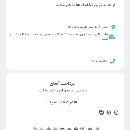
از جدید ترین تخفیف ها با خبر شوید
میدان آزادی نبش نورانی پلاک 570
ساعت کاری شنبه تا چهار شنبه 9:00 تا 17:00 و روز های پنج شنبه از 9:00 تا 14:00 می
باشد
021-82807411
پرداخت آسان
پرداختی سریع و امن را تجربه کنید
همراه ما باشید!
5,196,000
6,637,000
قیمت محصول