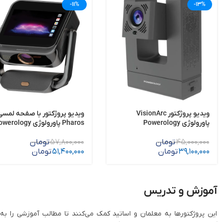
-11%
-13%
ویدیو پروژکتور VisionArc
ویدیو پروژکتور با صفحه لمسی
پاورولوژی Powerology
Pharos پاورولوژی rology
Pharos Projector
VisionArc Portable Smart
Projector
45,000,000
تومان
57,800,000
تومان
39,100,000
تومان
51,400,000
تومان
آموزش و تدریس
این پروژکتورها به معلمان و اساتید کمک می‌کنند تا مطالب آموزشی را به 