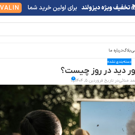
 تخفیف ویژه دیزولند
برای اولین خرید شما
VALIN
شی
بلاگ
درباره ما
دسته‌بندی نشده
ور دید در روز چیست؟
7
د منائی
در تاریخ فروردین 5, 1404