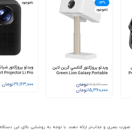
-13%
ناموجود
ناموجود
ویدئو پروژکتور شیا
ويدئو پروژكتور گلكسي گرين لاين
t Projector L1 Pro
Powe
Green Lion Galaxy Portable
Projector GPJ4K5
26,163,000
تومان
17,586,000
تومان
15,360,000
تومان
صورت بصری و جذاب‌تر ارائه دهند. با توجه به روشنایی بالای این دستگاه‌ها