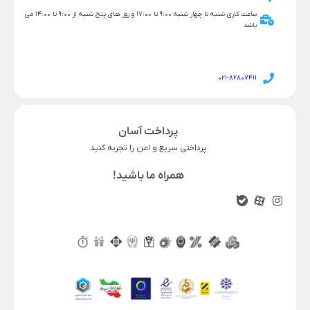
ساعت کاری شنبه تا چهار شنبه 9:00 تا 17:00 و روز های پنج شنبه از 9:00 تا 14:00 می
باشد
021-82807411
پرداخت آسان
پرداختی سریع و امن را تجربه کنید
همراه ما باشید!