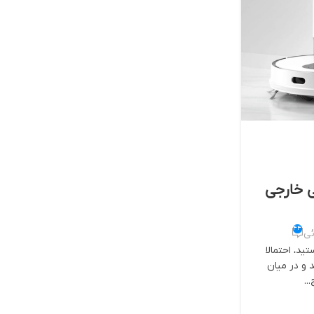
ی خارجی
44
ئی
ید، احتمالا
 و در میان
..