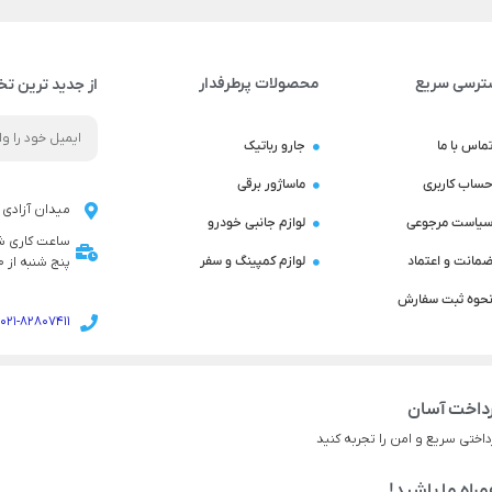
ترسی سریع
محصولات پرطرفدار
از جدید ترین تخ
ماس با ما
جارو رباتیک
ساب کاربری
ماساژور برقی
میدان آزادی ن
یاست مرجوعی
لوازم جانبی خودرو
مانت و اعتماد
لوازم کمپینگ و سفر
پنج شنبه از 9:00 تا 14:00 می باشد
حوه ثبت سفارش
021-82807411
داخت آسان
داختی سریع و امن را تجربه کنید
راه ما باشید!