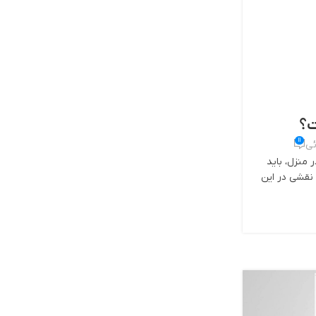
ت؟
11
ئی
 منزل، باید
نقشی در این