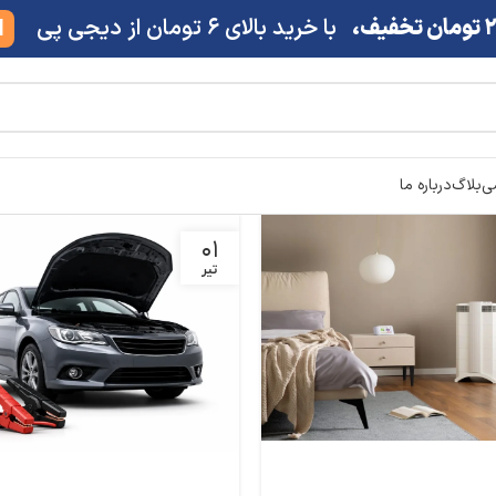
ف،
با خرید بالای 6 تومان از دیجی پی
M
شی
بلاگ
درباره ما
01
تیر