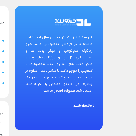
دس
فروشگاه دیزولند در چندین سال اخیر تلاش
ت
داشته تا در فروش محصولاتی مانند جارو
رباتیک شیائومی و دیگر برند ها و
ح
محصولاتی مثل ویدیو پروژکتور های ونبو و
س
دیگر گجت های به روز دنیا محصولات با
کیفیتی را موجود کند تا مشتریانمام علاوه بر
ض
خرید محصولات و گجت های جذاب در یک
ن
پلتفرم امن خریدی مطمئن را تجربه کنند.
اعتماد شما همواره افتخار ماست
با ماهمراه باشید
پر
پر
هم