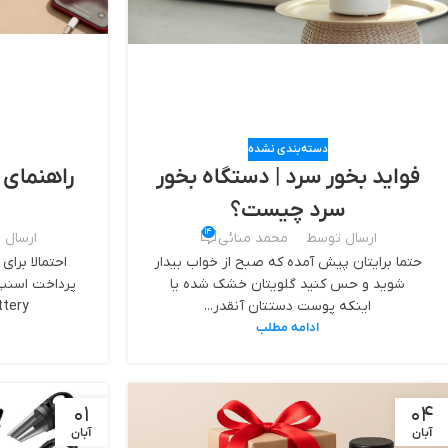
دسته‌بندی نشده
فواید بخور سرد | دستگاه بخور
راهنمای 
سرد چیست؟
14
ارسال توسط
محمد منائی
ارسال 
حتما برایتان پیش آمده که صبح از خواب بیدار
احتمالا برا
شوید و حس کنید گلویتان خشک شده یا
پرداخت اسنپ 
اینکه پوست دستتان آنقدر...
ow Battery
ادامه مطلب
01
04
آبان
آبان