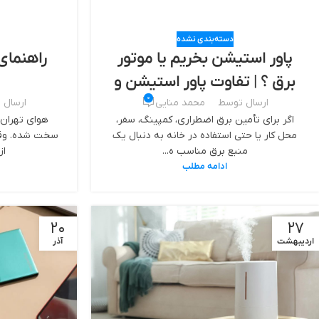
دسته‌بندی نشده
پاور استیشن بخریم یا موتور
راهنمای
برق ؟ | تفاوت پاور استیشن و
0
موتور برق
ارسال توسط
محمد منایی
ارسال 
اگر برای تأمین برق اضطراری، کمپینگ، سفر،
هوای تهران 
محل کار یا حتی استفاده در خانه به دنبال یک
سخت شده. وقتی
منبع برق مناسب ه...
از
ادامه مطلب
20
27
اردیبهشت
آذر