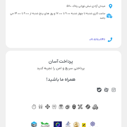
میدان آزادی نبش نورانی پلاک 570
ساعت کاری شنبه تا چهار شنبه 9:00 تا 17:00 و روز های پنج شنبه از 9:00 تا 14:00 می
باشد
021-82807411
پرداخت آسان
پرداختی سریع و امن را تجربه کنید
همراه ما باشید!