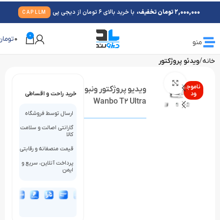
2,000,000 تومان تخفیف،
با خرید بالای 6 تومان از دیجی پی
CAPLLM
0
0
تومان
منو
خانه
ویدئو پروژکتور
بزرگنمایی تصویر
ناموج
ویدیو پروژکتور ونبو
ود
خرید راحت و اقساطی
Wanbo T2 Ultra
ارسال توسط فروشگاه
گارانتی اصالت و سلامت
کالا
قیمت منصفانه و رقابتی
پرداخت آنلاین، سریع و
ایمن