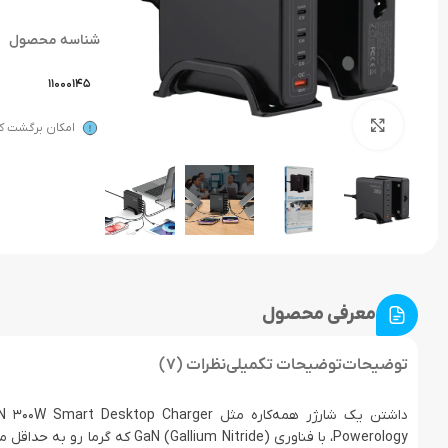
شناسه محصول
11000145
بزرگنمایی تصویر
امکان برگشت کال
معرفی محصول
توضیحات
توضیحات تکمیلی
نظرات (7)