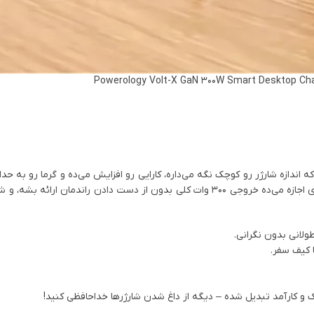
‌های Powerology Volt-X GaN 300W، فناوری GaN هست که اندازه شارژر رو کوچک نگه می‌داره، کارایی رو افزایش می‌ده و گرما ر
– برخلاف شارژرهای سنتی که داغ می‌شن و انرژی هدر می‌دن. این فناوری اجازه می‌ده خروجی 300 وات کلی بدون از دست دادن راندم
ا کیف سفر.