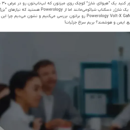
می‌رسونه، بدون اینکه داغ بشه یا انرژی هدر بره! اگر شما هم به دنبال یک شارژر دسکتاپ شیائومی‌مانند
رو برآورده کنه، این مقاله رو تا آخر بخونید. ما همه ویژگی‌های Powerology Volt-X GaN 300W رو براتون بررسی می‌کنیم و نش
یع، ایمن و هوشمند؟ بریم سراغ جزئیات!