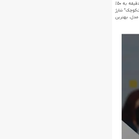
همه با توزیع هوشمند قدرت و پروتکل PPS برای کارایی حداکثری. تصور کنید یک “هیولای شارژ” کوچک روی میزتون که لپ‌تاپ‌تون رو در عرض 30 دقیقه به 50%
 اما از Powerology هستید که نیازهای “بزرگ‌کوچک” شارژ
ون می‌دیم چرا این مدل، بهترین