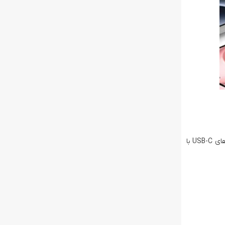
این شارژر با 5 پورت (ترکیبی از USB-C و USB-A) اجازه می‌ده حداکثر 5 دستگاه رو همزمان وصل کنید – بدون کابل‌های اضافی یا هاب‌های جدا. پورت‌های USB-C با