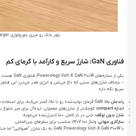
پاور بانک رو میزی پاورولوژی Powerology Volt-X GaN 300W Smart Desktop Charger
فناوری GaN: شارژ سریع و کارآمد با گرمای کم
یکی از ستاره
سریع نگه داره.
راندمان بالا
: GaN گرمای تولیدشده رو تا 50% کمتر می‌کنه، برای استفاده طولانی بدون نگرانی.
اندازه compact
: کوچک‌تر از شارژرهای معمولی، ایده‌آل برای میز شلوغ ی
شارژ بدون توقف
: حتی در بار کامل، دما کنترل‌شده می‌مونه.
سازگاری جهانی
: ولتاژ 100-240V، مناسب برای سفرهای بین‌المللی.
با GaN، Powerology Volt-X GaN 300W به یک شارژر “هیولایی” اما خنک و کارآمد تبدیل شده – دیگه از داغ شدن شارژرها خداحافظی کنید!