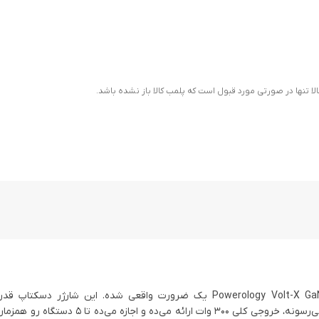
ا تنها در صورتی مورد قبول است که پلمب کالا باز نشده باشد.
داشتن یک شارژر همه‌کاره مثل Powerology Volt-X GaN 300W Smart Desktop Charger یک ضرورت واقعی شده. این شا
Powerology، با فناوری GaN (Gallium Nitride) که گرما رو به حداقل می‌رسونه، خروجی کلی 300 