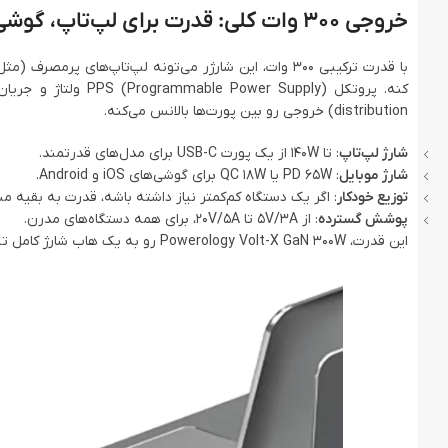
خروجی 300 وات کلی: قدرت برای لپ‌تاپ، گوشی و تبلت همزمان
distribution) خروجی رو بین پورت‌ها بالانس می‌کنه.
شارژ لپ‌تاپ
: تا 140W از یک پورت USB-C برای مدل‌های قدرتمند.
شارژ موبایل
: PD 65W یا QC 18W برای گوشی‌های iOS و Android.
توزیع خودکار
: اگر یک دستگاه کم‌کمتر نیاز داشته باشه، قدرت به بقیه م
پوشش گسترده
: از 5V/3A تا 20V/5A، برای همه دستگاه‌های مدرن.
این قدرت، Powerology Volt-X GaN 300W رو به یک هاب شارژ کامل تبدیل کرده که “همه چیز” رو پوشش می‌ده – ایده‌آل برای کاربران چنددستگاهی!