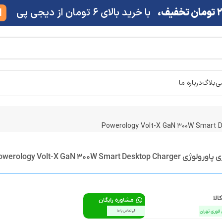
ف،
با خرید بالای 6 تومان از دیجی پی
M
شی
بلاگ
درباره ما
Powerology Volt-X GaN 300W Smart D
الا
مشاوره رایگان
 فوری تهران
تماس با ما