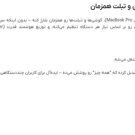
با قدرت ترکیبی 300 وات، این شارژر می‌تونه لپ‌تاپ‌های پرمصرف (مثل MacBook Pro)، گوشی‌ها و تبلت‌ها رو همزمان شارژ کنه 
کنه. پروتکل ply
نتقل می‌شه.