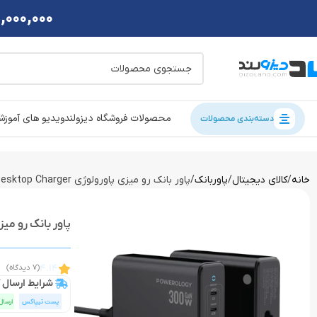
2,000,000 تومان تخفی
محصولات فروشگاه دیزولند
ویدیو های آموز
دسته‌بندی محصولات
خانه
کالای دیجیتال
پاوربانک
پاور بانک رو میزی پاورولوژی Powerology Volt-X GaN 300W Smart Desktop Charger
پاور بانک رو میزی پاورولوژی esktop Charger
4.14
(7 دیدگاه)
شرایط ارسال ک
پست تیپاکس
ارسال