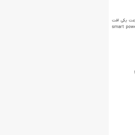
– بدون اینکه سرعت یکی افت
PPS (Programmable Power Sup) ولتاژ و جریان رو بر اساس نیاز هر دستگاه تنظیم می‌کنه، و توزیع هوشمند قدرت (smart power