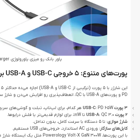
پاور بانک رو میزی پاورولوژی Powerology Volt-X GaN 300W Smart Desktop Charger
پورت‌های متنوع: 5 خروجی USB-C و USB-A برای شارژ همزمان 5 دستگاه
PD و پورت‌های USB-A با QC، انعطاف‌پذیری رو افزایش می‌دن و شارژ سریع رو برای هر چیزی تضمین می‌کنن.
3 پورت USB-C
: PD 65W هر کدام، برای لپ‌تاپ، تبلت و گوشی‌های سریع.
2 پورت USB-A
: QC 3.0 تا 18W، برای لوازم قدیمی‌تر یا فلش درایوها.
شارژ موازی
: تا 5 دستگاه با سرعت کامل، بدون تداخل.
کابل‌های سازگار
: ورودی AC استاندارد، خروجی‌های USB مستقیم.
با این پورت‌ها، Powerology Volt-X GaN 300W مثل یک ایستگاه شارژ دسکتاپ عمل می‌کنه و میز کارتون رو مرتب نگه می‌داره.