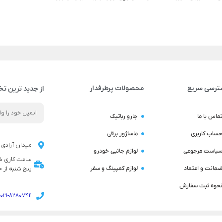
ترسی سریع
محصولات پرطرفدار
از جدید ترین تخ
ماس با ما
جارو رباتیک
ساب کاربری
ماساژور برقی
میدان آزادی ن
یاست مرجوعی
لوازم جانبی خودرو
مانت و اعتماد
لوازم کمپینگ و سفر
پنج شنبه از 9:00 تا 14:00 می باشد
حوه ثبت سفارش
021-82807411