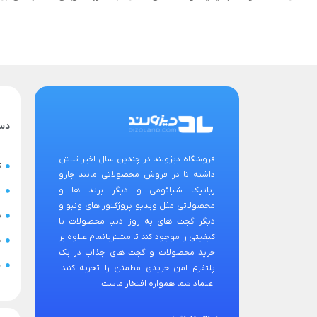
دس
فروشگاه دیزولند در چندین سال اخیر تلاش
ت
داشته تا در فروش محصولاتی مانند جارو
رباتیک شیائومی و دیگر برند ها و
ح
محصولاتی مثل ویدیو پروژکتور های ونبو و
س
دیگر گجت های به روز دنیا محصولات با
کیفیتی را موجود کند تا مشتریانمام علاوه بر
ض
خرید محصولات و گجت های جذاب در یک
ن
پلتفرم امن خریدی مطمئن را تجربه کنند.
اعتماد شما همواره افتخار ماست