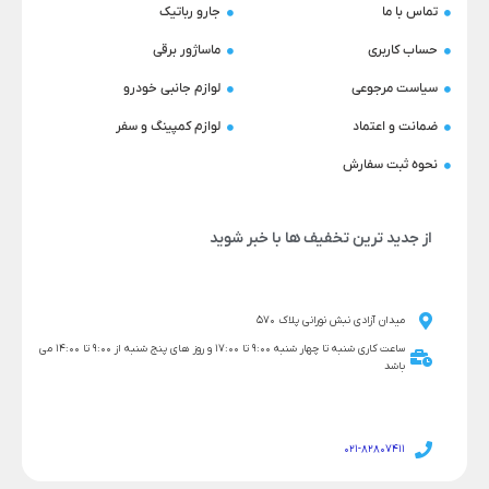
تماس با ما
جارو رباتیک
حساب کاربری
ماساژور برقی
سیاست مرجوعی
لوازم جانبی خودرو
ضمانت و اعتماد
لوازم کمپینگ و سفر
نحوه ثبت سفارش
از جدید ترین تخفیف ها با خبر شوید
میدان آزادی نبش نورانی پلاک 570
ساعت کاری شنبه تا چهار شنبه 9:00 تا 17:00 و روز های پنج شنبه از 9:00 تا 14:00 می
باشد
021-82807411