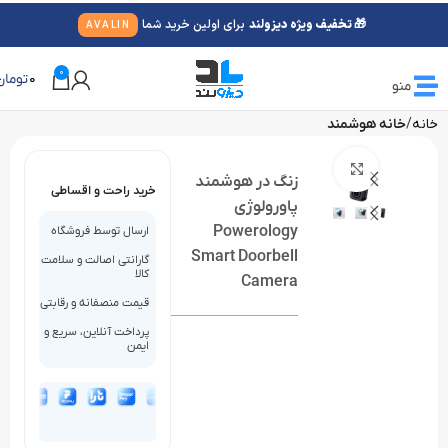
🎁 تخفیف ویژه دیزولند
برای اولین خرید شما
AVALIN
0
0
تومان
منو
خانه
خانه هوشمند
بزرگنمایی تصویر
زنگ در هوشمند
خرید راحت و اقساطی
پاورولوژی
Powerology
ارسال توسط فروشگاه
Smart Doorbell
گارانتی اصالت و سلامت
کالا
Camera
قیمت منصفانه و رقابتی
پرداخت آنلاین، سریع و
ایمن