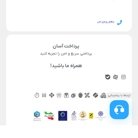
021-82807411
پرداخت آسان
پرداختی سریع و امن را تجربه کنید
618,000
723,000
قیمت محصول
همراه ما باشید!
صاف
رنگ
افزودن به سبد خرید