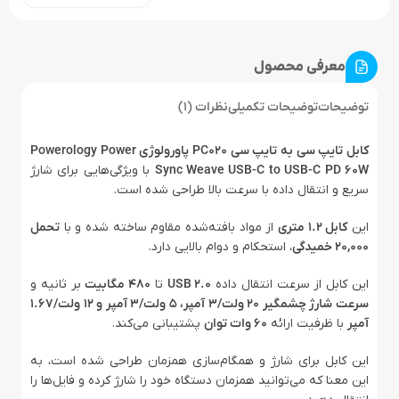
معرفی محصول
توضیحات
توضیحات تکمیلی
نظرات (1)
کابل تایپ سی به تایپ سی PC020 پاورولوژی Powerology Power
Sync Weave USB-C to USB-C PD 60W
با ویژگی‌هایی برای شارژ
سریع و انتقال داده با سرعت بالا طراحی شده است.
این
کابل ۱.۲ متری
از مواد بافته‌شده مقاوم ساخته شده و با
تحمل
۲۰,۰۰۰ خمیدگی
، استحکام و دوام بالایی دارد.
این کابل از سرعت انتقال داده
USB 2.0
تا
۴۸۰ مگابیت
بر ثانیه و
سرعت شارژ چشمگیر ۲۰ ولت/۳ آمپر، ۵ ولت/۳ آمپر و ۱۲ ولت/۱.۶۷
آمپر
با ظرفیت ارائه
۶۰ وات توان
پشتیبانی می‌کند.
این کابل برای شارژ و همگام‌سازی همزمان طراحی شده است، به
این معنا که می‌توانید همزمان دستگاه خود را شارژ کرده و فایل‌ها را