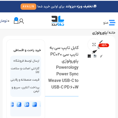
🎁 تخفیف ویژه دیزولند
برای اولین خرید شما
AVALIN
0
0
تومان
منو
خانه
پاورولوژی
بزرگنمایی تصویر
-15%
کابل تایپ سی به
خرید راحت و اقساطی
تایپ سی PC020
پاورولوژی
ارسال توسط فروشگاه
Powerology
گارانتی اصالت و سلامت
کالا
Power Sync
قیمت منصفانه و رقابتی
Weave USB-C to
USB-C PD 60W
پرداخت آنلاین، سریع و
ایمن