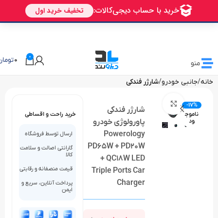
🎁 تخفیف ویژه دیزولند
برای اولین خرید شما
AVALIN
0
0
تومان
منو
خانه
جانبی خودرو
شارژر فندکی
بزرگنمایی تصویر
-17%
شارژر فندکی
ناموج
خرید راحت و اقساطی
ود
پاورولوژی خودرو
Powerology
ارسال توسط فروشگاه
PD65W + PD20W
گارانتی اصالت و سلامت
کالا
+ QC18W LED
قیمت منصفانه و رقابتی
Triple Ports Car
Charger
پرداخت آنلاین، سریع و
ایمن