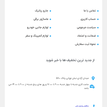
تماس با ما
جارو رباتیک
حساب کاربری
ماساژور برقی
سیاست مرجوعی
لوازم جانبی خودرو
ضمانت و اعتماد
لوازم کمپینگ و سفر
نحوه ثبت سفارش
از جدید ترین تخفیف ها با خبر شوید
میدان آزادی نبش نورانی پلاک 570
ساعت کاری شنبه تا چهار شنبه 9:00 تا 17:00 و روز های پنج شنبه از 9:00 تا 14:00 می
باشد
021-82807411