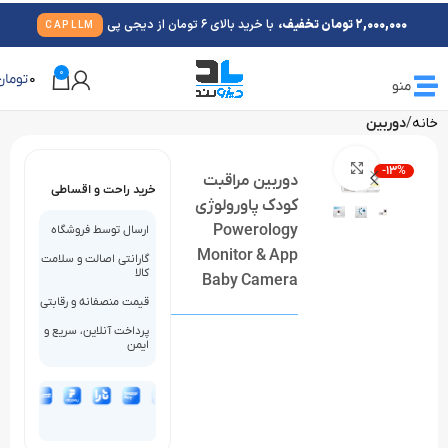
2,000,000 تومان تخفیف،
با خرید بالای 6 تومان از دیجی پی
CAPLLM
0
0
تومان
منو
خانه
دوربین
بزرگنمایی تصویر
-13%
دوربین مراقبت
خرید راحت و اقساطی
کودک پاورولوژی
Powerology
ارسال توسط فروشگاه
Monitor & App
گارانتی اصالت و سلامت
کالا
Baby Camera
قیمت منصفانه و رقابتی
پرداخت آنلاین، سریع و
ایمن