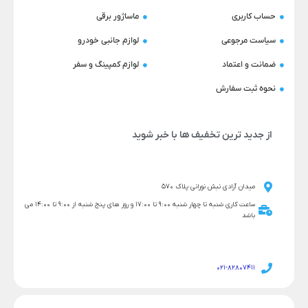
حساب کاربری
ماساژور برقی
سیاست مرجوعی
لوازم جانبی خودرو
ضمانت و اعتماد
لوازم کمپینگ و سفر
نحوه ثبت سفارش
از جدید ترین تخفیف ها با خبر شوید
میدان آزادی نبش نورانی پلاک 570
ساعت کاری شنبه تا چهار شنبه 9:00 تا 17:00 و روز های پنج شنبه از 9:00 تا 14:00 می
باشد
021-82807411