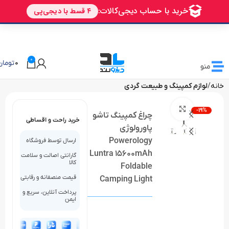
🎁 تخفیف ویژه دیزولند
برای اولین خرید شما
AVALIN
0
0
تومان
منو
خانه
لوازم کمپینگ و طبیعت گردی
بزرگنمایی تصویر
-19%
چراغ کمپینگ تاشو
خرید راحت و اقساطی
پاورولوژی
Powerology
ارسال توسط فروشگاه
Luntra 15600mAh
گارانتی اصالت و سلامت
کالا
Foldable
قیمت منصفانه و رقابتی
Camping Light
پرداخت آنلاین، سریع و
ایمن