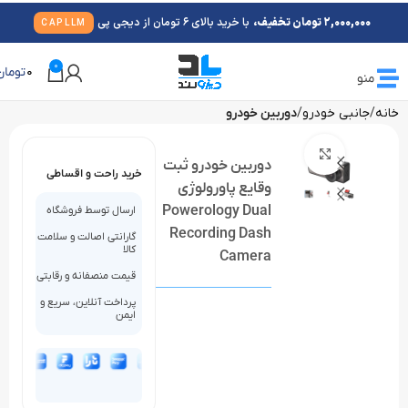
2,000,000 تومان تخفیف،
با خرید بالای 6 تومان از دیجی پی
CAPLLM
0
0
تومان
منو
خانه
جانبی خودرو
دوربین خودرو
بزرگنمایی تصویر
دوربین خودرو ثبت
خرید راحت و اقساطی
وقایع پاورولوژی
Powerology Dual
ارسال توسط فروشگاه
Recording Dash
گارانتی اصالت و سلامت
کالا
Camera
قیمت منصفانه و رقابتی
پرداخت آنلاین، سریع و
ایمن