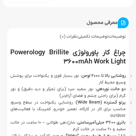
معرفی محصول
توضیحات
توضیحات تکمیلی
نظرات (0)
چراغ کار پاورولوژی Powerology Brillite
3600mAh Work Light
روشنایی بالا تا ۲۰۰۰ لومن
: نور بسیار قوی و یکنواخت برای پوشش
وسیع محیط کار
دو حالت نوردهی
: نور سفید سرد (برای تمرکز و دید دقیق) و نور
گرم (برای راحتی چشم و فضای آرام‌تر)
پرتو گسترده (Wide Beam)
: روشنایی یکنواخت در سطح وسیع،
مناسب برای کار در کارگاه، تعمیر خودرو، کمپینگ یا فعالیت‌های
outdoor
باتری ۳۶۰۰ میلی‌آمپرساعتی
: شارژدهی طولانی – ۱۰ ساعت در حالت
سفید و ۲۰ ساعت در حالت گرم
شارژ سریع از طریق پورت Type-C
: ورودی کارآمد و سازگار با اکثر