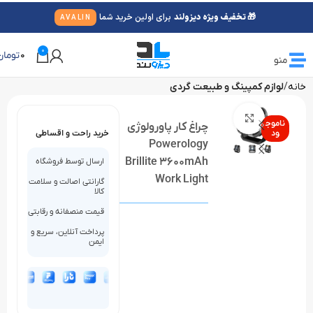
🎁 تخفیف ویژه دیزولند
برای اولین خرید شما
AVALIN
0
0
تومان
منو
خانه
لوازم کمپینگ و طبیعت گردی
بزرگنمایی تصویر
ناموج
چراغ کار پاورولوژی
ود
خرید راحت و اقساطی
Powerology
Brillite 3600mAh
ارسال توسط فروشگاه
Work Light
گارانتی اصالت و سلامت
کالا
قیمت منصفانه و رقابتی
پرداخت آنلاین، سریع و
ایمن