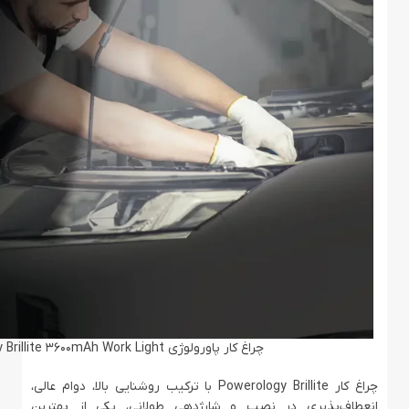
چراغ کار پاورولوژی Powerology Brillite 3600mAh Work Light
چراغ کار Powerology Brillite با ترکیب روشنایی بالا، دوام عالی،
انعطاف‌پذیری در نصب و شارژدهی طولانی، یکی از بهترین