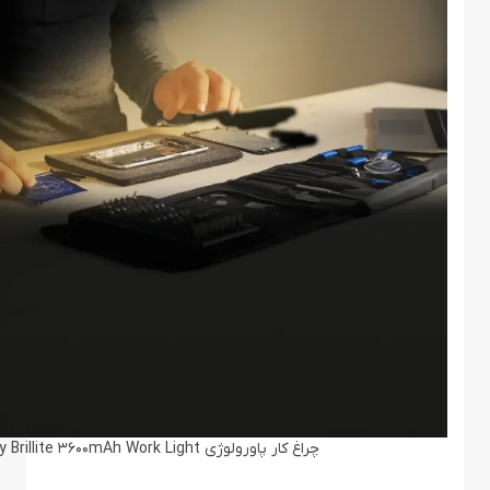
چراغ کار پاورولوژی Powerology Brillite 3600mAh Work Light