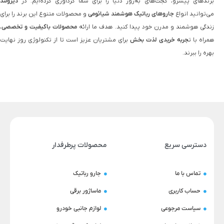
برندهای پیشرو، گجت‌های به‌روز دنیا را برای شما گردآوری کرده‌ایم. در
دیزولند
می‌توانید انواع
جاروهای رباتیک هوشمند شیائومی
و محصولات متنوع این برند را برای
زندگی هوشمند و مدرن خود پیدا کنید. هدف ما ارائه
محصولات باکیفیت و تخصصی
،
همراه با ت
جربه خریدی لذت‌ بخش
برای مشتریان عزیز است تا از تکنولوژی روز نهایت
بهره را ببرند.
دسترسی سریع
محصولات پرطرفدار
تماس با ما
جارو رباتیک
حساب کاربری
ماساژور برقی
سیاست مرجوعی
لوازم جانبی خودرو