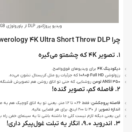
ویدیو پروژکتور DLP از پاورولوژی Powerology 4K Ultra Short Throw DLP Projector 2+16GB
چرا Powerology 4K Ultra Short Throw DLP اینقدر باحاله؟
۱. تصویر 4K که چشمتو می‌گیره
دیکودینگ 4K
برای ویدیوهای فوق‌واضح.
رزولوشن
1080p Full HD
که جزئیات رو مثل کریستال نشون می‌ده.
350 ANSI لومن
روشنایی، که حتی تو اتاق روشن هم تصویرش قشنگه.
۲. فاصله کم، تصویر گنده!
فاصله پروجکشن
: فقط 0.26 تا 1.2 متر، یعنی تو یه اتاق کوچیک هم یه صفحه 200 اینچی می‌تونی داشته باشی!
اندازه تصویر
: از 30 تا 200 اینچ، برای هر فضایی عالیه.
این یعنی دیگه لازم نیست کلی جا داشته باشی تا یه سینمای خفن راه بن
۳. اندروید 9.0، انگار یه تبلت غول‌پیکر داری!