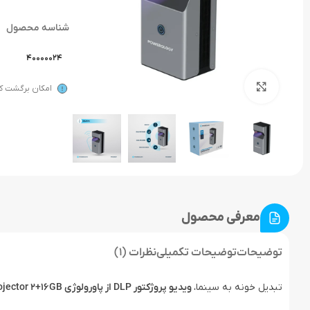
شناسه محصول
40000024
بزرگنمایی تصویر
امکان برگشت کال
معرفی محصول
توضیحات
توضیحات تکمیلی
نظرات (1)
تبدیل خونه به سینما،
ویدیو پروژکتور DLP از پاورولوژی Powerology 4K Ultra Short Throw DLP Projector 2+16GB