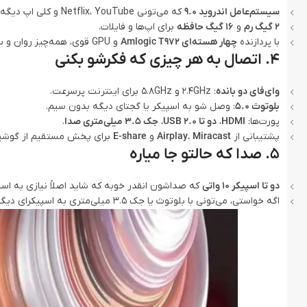
سیستم‌عامل اندروید 9.0
که می‌تونی Netflix، YouTube و کلی اپ دیگه رو روش نصب کنی.
2 گیگ رم
و
16 گیگ حافظه
برای اپ‌ها و فایلات.
با پردازنده
چهار هسته‌ای Amlogic T972
و GPU قوی، همه‌چیز روان و سریع اجرا می‌شه.
۴. اتصال به هر چیزی که فکرشو بکنی
وای‌فای دو بانده
: 2.4GHz و 5.8GHz برای اینترنت پرسرعت.
بلوتوث 5.0
: وصل شو به اسپیکر یا گجتای دیگه بدون سیم.
پورت‌ها:
HDMI
،
دو تا USB 2.0
،
جک 3.5 میلی‌متری صدا
.
پشتیبانی از
Miracast
،
Airplay
و
E-share
برای پخش مستقیم از گوشی
۵. صدا که حالتو جا میاره
دو تا اسپیکر 10 واتی
که صداشون انقدر خوبه که شاید اصلاً نیازی به اسپ
اگه خواستی، می‌تونی با بلوتوث یا جک 3.5 میلی‌متری به اسپیکرای دیگه وصل شی.