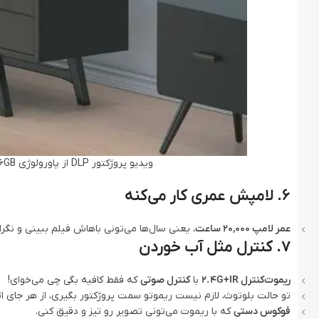
ویدیو پروژکتور DLP از پاورولوژی Powerology 4K Ultra Short Throw DLP Projector 2+16GB
۶. لامپش عمری کار می‌کنه
عمر لامپ 20,000 ساعت
، یعنی سال‌ها می‌تونی باهاش فیلم ببینی و نگ
۷. کنترل مثل آب خوردن
ریموت‌کنترل 2.4G+IR
با
کنترل صوتی
که فقط کافیه بگی چی می‌خوای!
تو حالت بلوتوث، لازم نیست ریموتو سمت پروژکتور بگیری، از هر جای اتا
فوکوس دستی
که با ریموت می‌تونی تصویر رو تیز و دقیق کنی.