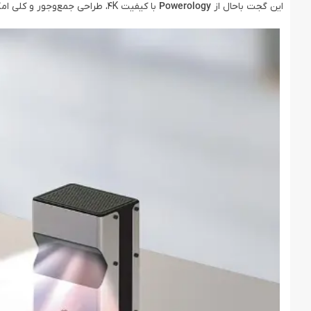
این گجت باحال از
Powerology
با کیفیت 4K، طراحی جمع‌وجور و کلی امکانات هوشمند، از فیلم دیدن تا گیمینگ و ارائه‌های کاری رو برات یه تجربه باحال می‌کنه.