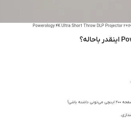
دازی.