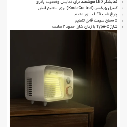
نمایشگر LED هوشمند
برای نمایش وضعیت باتری
کنترل چرخشی (Knob Control)
برای تنظیم آسان
چراغ شب LED
با نور ملایم
۵ سطح سرعت قابل تنظیم
شارژ Type-C
با زمان شارژ حدود ۲ ساعت