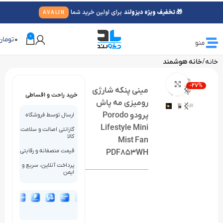
🎁 تخفیف ویژه دیزولند
برای اولین خرید شما
AVALIN
0
0
تومان
منو
خانه
خانه هوشمند
بزرگنمایی تصویر
-27%
مینی پنکه شارژی
خرید راحت و اقساطی
رومیزی مه پاش
پرودو Porodo
ارسال توسط فروشگاه
Lifestyle Mini
گارانتی اصالت و سلامت
کالا
Mist Fan
قیمت منصفانه و رقابتی
PDF853WH
پرداخت آنلاین، سریع و
ایمن