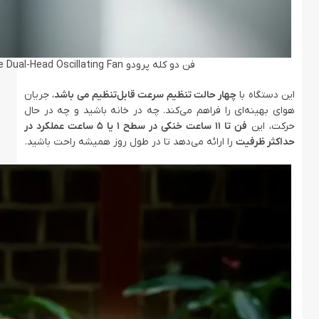
فن دو کله پرودو Porodo Lifestyle Dual-Head Oscillating Fan
این دستگاه با
چهار حالت تنظیم سرعت قابل‌تنظیم می باشد
، جریان
هوای بهینه‌ای را فراهم می‌کند. چه در خانه باشید و چه در حال
حرکت، این
فن تا 11 ساعت خنکی در سطح 1 یا 5 ساعت عملکرد در
حداکثر ظرفیت
را ارائه می‌دهد تا در طول روز همیشه راحت باشید.