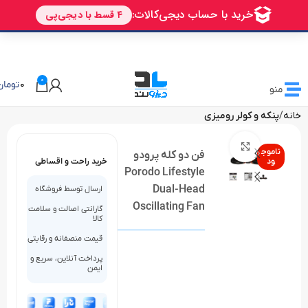
🎁 تخفیف ویژه دیزولند
برای اولین خرید شما
AVALIN
0
0
تومان
منو
خانه
پنکه و کولر رومیزی
بزرگنمایی تصویر
ناموج
فن دو کله پرودو
ود
خرید راحت و اقساطی
Porodo Lifestyle
Dual-Head
ارسال توسط فروشگاه
Oscillating Fan
گارانتی اصالت و سلامت
کالا
قیمت منصفانه و رقابتی
پرداخت آنلاین، سریع و
ایمن