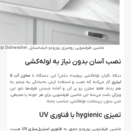
ماشین ظرفشویی رومیزی پورودو لایف‌استایل Porodo Lifestyle Counter-Top Dishwasher
نصب آسان بدون نیاز به لوله‌کشی
دیگه نگران لوله‌کشی پیچیده نباش! این دستگاه با
مخزن آب 5
لیتری
کار می‌کنه که نصب و استفاده ازش به‌سادگی یه چشم به
هم زدنه. فقط مخزن رو پر کن و آماده شستن ظرف‌ها شو. این
ویژگی باعث می‌شه این ماشین ظرفشویی برای هر خونه یا محیطی،
حتی بدون زیرساخت لوله‌کشی، مناسب باشه.
تمیزی hygienic با فناوری UV
ماشین ظرفشویی پورودو مجهز به
فناوری استریل‌سازی UV
هست