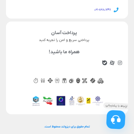
021-82807411
پرداخت آسان
پرداختی سریع و امن را تجربه کنید
همراه ما باشید!
ناموجود
43,034,000
51,617,000
قیمت محصول
در انبار موجود نمی باشد
تمام حقوق برای دیزولند محفوظ است.