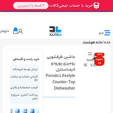
🎁 تخفیف ویژه دیزولند
برای اولین خرید شما
AVALIN
0
0
تومان
منو
خانه
خانه هوشمند
بزرگنمایی تصویر
-17%
ماشین ظرفشویی
ناموج
خرید راحت و اقساطی
ود
رومیزی پورودو
لایف‌استایل
ارسال توسط فروشگاه
Porodo Lifestyle
گارانتی اصالت و سلامت
کالا
Counter-Top
قیمت منصفانه و رقابتی
Dishwasher
پرداخت آنلاین، سریع و
ایمن