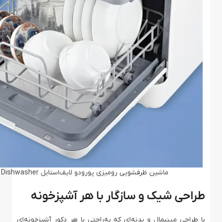
ماشین ظرفشویی رومیزی پورودو لایف‌استایل Porodo Lifestyle Counter-Top Dishwasher
طراحی شیک و سازگار با هر آشپزخونه
با طراحی مینیمال و بدنه‌ای که به‌راحتی با هر دکور آشپزخونه‌ای