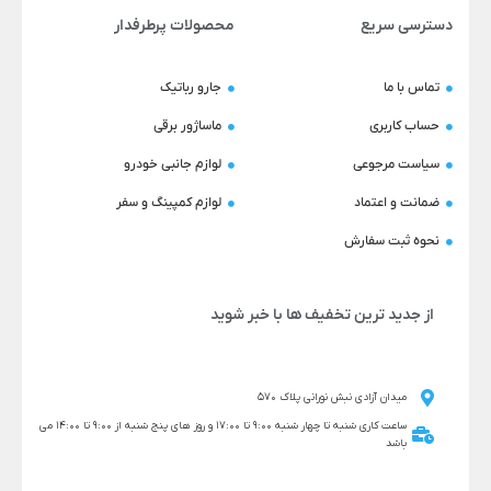
دسترسی سریع
محصولات پرطرفدار
تماس با ما
جارو رباتیک
حساب کاربری
ماساژور برقی
سیاست مرجوعی
لوازم جانبی خودرو
ضمانت و اعتماد
لوازم کمپینگ و سفر
نحوه ثبت سفارش
از جدید ترین تخفیف ها با خبر شوید
میدان آزادی نبش نورانی پلاک 570
ساعت کاری شنبه تا چهار شنبه 9:00 تا 17:00 و روز های پنج شنبه از 9:00 تا 14:00 می
باشد