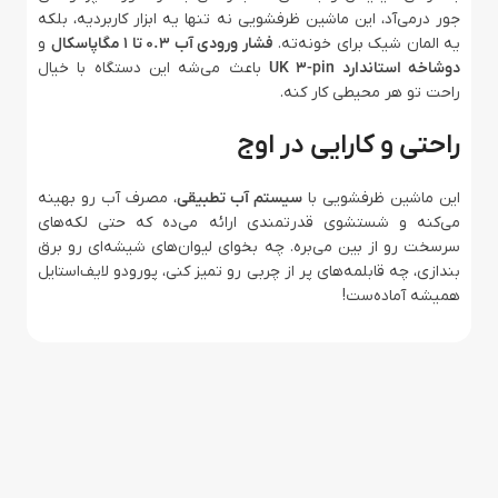
جور درمی‌آد، این ماشین ظرفشویی نه تنها یه ابزار کاربردیه، بلکه
یه المان شیک برای خونه‌ته.
فشار ورودی آب 0.3 تا 1 مگاپاسکال
و
دوشاخه استاندارد UK 3-pin
باعث می‌شه این دستگاه با خیال
راحت تو هر محیطی کار کنه.
راحتی و کارایی در اوج
این ماشین ظرفشویی با
سیستم آب تطبیقی
، مصرف آب رو بهینه
می‌کنه و شستشوی قدرتمندی ارائه می‌ده که حتی لکه‌های
سرسخت رو از بین می‌بره. چه بخوای لیوان‌های شیشه‌ای رو برق
بندازی، چه قابلمه‌های پر از چربی رو تمیز کنی، پورودو لایف‌استایل
همیشه آماده‌ست!