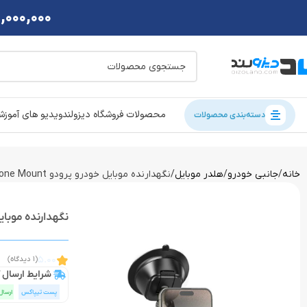
2,000,000 تومان تخفی
محصولات فروشگاه دیزولند
ویدیو های آموز
دسته‌بندی محصولات
خانه
جانبی خودرو
هلدر موبایل
نگهدارنده موبایل خودرو پرودو Porodo Cradle Suction Cup Non-Gel Pad phone Mount
نگهدارنده موبایل خودرو پرودو phone Mount
5.00
(1 دیدگاه)
شرایط ارسال ک
پست تیپاکس
ارسال