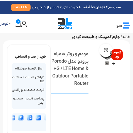
2,000,000 تومان تخفیف،
با خرید بالای 6 تومان از دیجی پی
CAPLLM
0
0
تومان
منو
خانه
لوازم کمپینگ و طبیعت گردی
بزرگنمایی تصویر
ناموج
مودم و روتر همراه
ود
خرید راحت و اقساطی
پرودو مدل Porodo
4G / LTE Home &
ارسال توسط فروشگاه
Outdoor Portable
گارانتی اصالت و سلامت
کالا
Router
قیمت منصفانه و رقابتی
پرداخت آنلاین، سریع و
ایمن