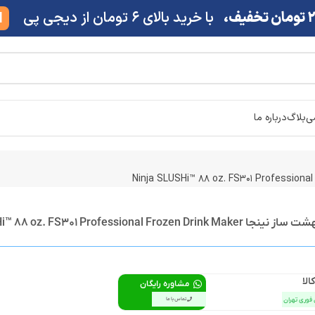
ف،
با خرید بالای 6 تومان از دیجی پی
M
شی
بلاگ
درباره ما
Ninja SLUSHi™ 88 oz. FS301 Professional Fro
الا
مشاوره رایگان
 فوری تهران
تماس با ما