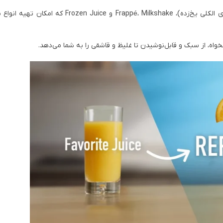
: شامل Slush، Spiked Slush (نوشیدنی‌های الکلی یخ‌زده)، Frappé، Milkshake و ce
خواه، از سبک و قابل‌نوشیدن تا غلیظ و قاشقی را به شما می‌دهد.