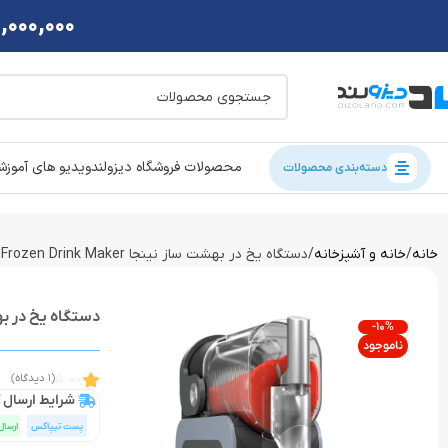
2,000,000 تومان تخفی
محصولات فروشگاه دیزولند
ویدیو های آموز
دسته‌بندی محصولات
خانه
خانه و آشپزخانه
دستگاه یخ در بهشت ساز نینجا Ninja SLUSHi™ 88 oz. FS301 Professional Frozen Drink Maker
دستگاه یخ در بهشت ساز نینجا zen Drink Maker
-10%
ناموجود
5.00
(1 دیدگاه)
شرایط ارسال ک
پست تیپاکس
ارسال