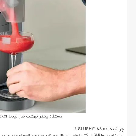
دستگاه یخدر بهشت ساز نینجا Ninja SLUSHi™ 88 oz. Professional Frozen Drink Maker
چرا نینجا SLUSHi™ 88 oz.؟
دستگاه نینجا SLUSHi™ با ظرفیت بالا، عملکرد سریع و انعطا