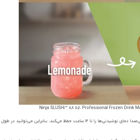
: فناوری WhisperChill Compressor به‌صورت بی‌صدا دمای نوشیدنی‌ها را تا 12 ساعت حفظ می‌کند، بنابراین م