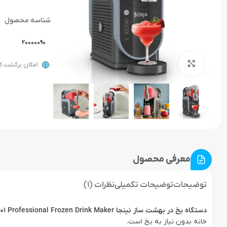
شناسه محصول
20000090
بزرگنمایی تصویر
امکان برگشت کال
معرفی محصول
توضیحات
توضیحات تکمیلی
نظرات (1)
دستگاه یخ در بهشت ساز نینجا Ninja SLUSHi™ 88 oz. FS301 Professional Frozen Drink Maker
خانه بدون نیاز به یخ است.