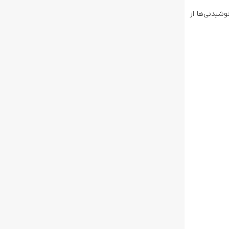
Frozen Jui که امکان تهیه انواع نوشیدنی‌ها از