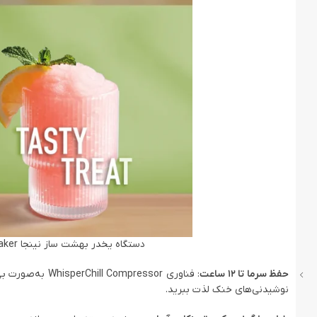
دستگاه یخدر بهشت ساز نینجا Ninja SLUSHi™ 88 oz. Professional Frozen Drink Maker
حفظ سرما تا 12 ساعت
نوشیدنی‌های خنک لذت ببرید.