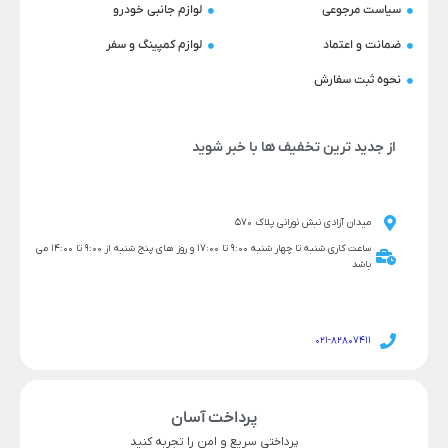
سیاست مرجوعی
لوازم جانبی خودرو
ضمانت و اعتماد
لوازم کمپینگ و سفر
نحوه ثبت سفارش
از جدید ترین تخفیف ها با خبر شوید
میدان آزادی نبش نورانی پلاک 570
ساعت کاری شنبه تا چهار شنبه 9:00 تا 17:00 و روز های پنج شنبه از 9:00 تا 14:00 می
باشد
021-82807411
پرداخت آسان
پرداختی سریع و امن را تجربه کنید