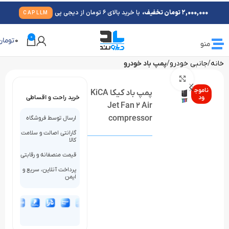
2,000,000 تومان تخفیف،
با خرید بالای 6 تومان از دیجی پی
CAPLLM
0
0
تومان
منو
خانه
جانبی خودرو
پمپ باد خودرو
بزرگنمایی تصویر
ناموج
پمپ باد کیکا KiCA
ود
خرید راحت و اقساطی
Jet Fan 2 Air
compressor
ارسال توسط فروشگاه
گارانتی اصالت و سلامت
کالا
قیمت منصفانه و رقابتی
پرداخت آنلاین، سریع و
ایمن