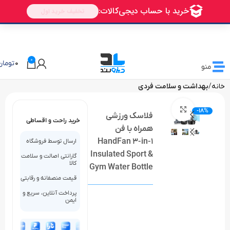
🎁 تخفیف ویژه دیزولند
برای اولین خرید شما
AVALIN
0
0
تومان
منو
خانه
بهداشت و سلامت فردی
بزرگنمایی تصویر
-18%
فلاسک ورزشی
خرید راحت و اقساطی
همراه با فن
HandFan 3-in-1
ارسال توسط فروشگاه
Insulated Sport &
گارانتی اصالت و سلامت
کالا
Gym Water Bottle
قیمت منصفانه و رقابتی
پرداخت آنلاین، سریع و
ایمن