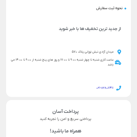
نحوه ثبت سفارش
از جدید ترین تخفیف ها با خبر شوید
میدان آزادی نبش نورانی پلاک 570
ساعت کاری شنبه تا چهار شنبه 9:00 تا 17:00 و روز های پنج شنبه از 9:00 تا 14:00 می
باشد
021-82807411
پرداخت آسان
پرداختی سریع و امن را تجربه کنید
همراه ما باشید!