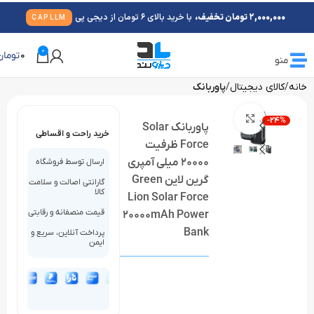
2,000,000 تومان تخفیف،
با خرید بالای 6 تومان از دیجی پی
CAPLLM
0
0
تومان
منو
خانه
کالای دیجیتال
پاوربانک
بزرگنمایی تصویر
-24%
پاوربانک Solar
خرید راحت و اقساطی
Force ظرفیت
20000 میلی آمپری
ارسال توسط فروشگاه
گرین لاین Green
گارانتی اصالت و سلامت
کالا
Lion Solar Force
قیمت منصفانه و رقابتی
20000mAh Power
Bank
پرداخت آنلاین، سریع و
ایمن