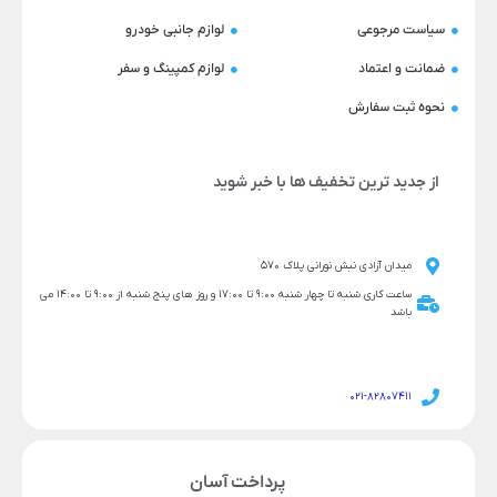
سیاست مرجوعی
لوازم جانبی خودرو
ضمانت و اعتماد
لوازم کمپینگ و سفر
نحوه ثبت سفارش
از جدید ترین تخفیف ها با خبر شوید
میدان آزادی نبش نورانی پلاک 570
ساعت کاری شنبه تا چهار شنبه 9:00 تا 17:00 و روز های پنج شنبه از 9:00 تا 14:00 می
باشد
021-82807411
پرداخت آسان