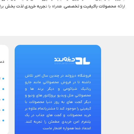
ارائه
محصولات باکیفیت و تخصصی
، همراه با ت
جربه خریدی لذت‌ بخش
برا
دس
فروشگاه دیزولند در چندین سال اخیر تلاش
ت
داشته تا در فروش محصولاتی مانند جارو
رباتیک شیائومی و دیگر برند ها و
ح
محصولاتی مثل ویدیو پروژکتور های ونبو و
س
دیگر گجت های به روز دنیا محصولات با
کیفیتی را موجود کند تا مشتریانمام علاوه بر
ض
خرید محصولات و گجت های جذاب در یک
ن
پلتفرم امن خریدی مطمئن را تجربه کنند.
اعتماد شما همواره افتخار ماست