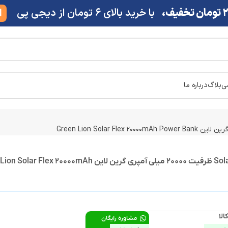
ف،
با خرید بالای 6 تومان از دیجی پی
M
شی
بلاگ
درباره ما
پاوربانک Solar Flex ظرفیت 20000 میلی آمپری گرین لاین  Flex 20000mAh
الا
مشاوره رایگان