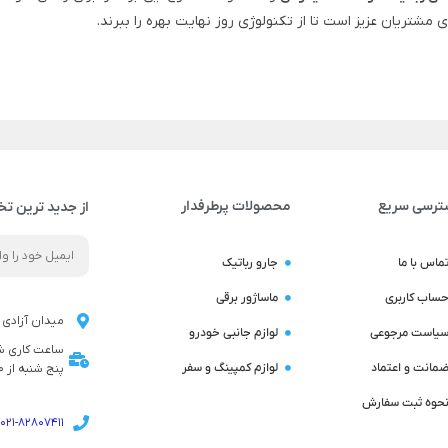
ی مشتریان عزیز است تا از تکنولوژی روز نهایت بهره را ببرند.
ترسی سریع
محصولات پرطرفدار
از جدید ترین تخ
ماس با ما
جارو رباتیک
ساب کاربری
ماساژور برقی
میدان آزادی ن
یاست مرجوعی
لوازم جانبی خودرو
مانت و اعتماد
لوازم کمپینگ و سفر
پنج شنبه از 9:00 تا 14:00 می باشد
حوه ثبت سفارش
021-82807411