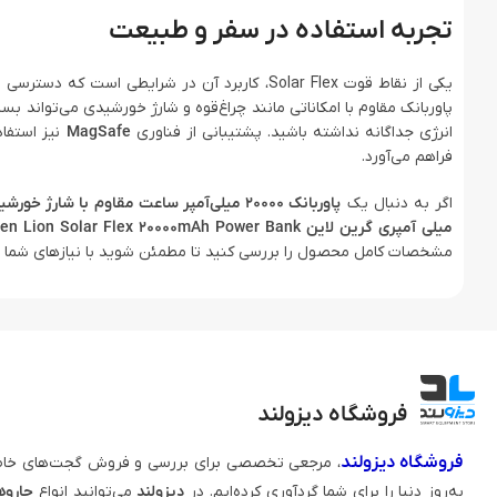
تجربه استفاده در سفر و طبیعت
یکی از نقاط قوت Solar Flex، کاربرد آن در شرای
پاوربانک مقاوم با امکاناتی مانند چراغ‌قوه و شارژ خورشیدی می‌تواند 
انرژی جداگانه نداشته باشید. پشتیبانی از فناوری
MagSafe
نیز استفاد
فراهم می‌آورد.
اگر به دنبال یک
پاوربانک 20000 میلی‌آمپر ساعت مقاوم با شارژ خورشیدی، شارژ سریع و قابلیت استفاده در فضای باز
میلی آمپری گرین لاین Green Lion Solar Flex 20000mAh Power Bank
مشخصات کامل محصول را بررسی کنید تا مطمئن شوید با نیازهای شما و
فروشگاه دیزولند
فروشگاه دیزولند
، مرجعی تخصصی برای بررسی و فروش گجت‌های خاص
به‌روز دنیا را برای شما گردآوری کرده‌ایم. در
دیزولند
می‌توانید انواع
جاروه