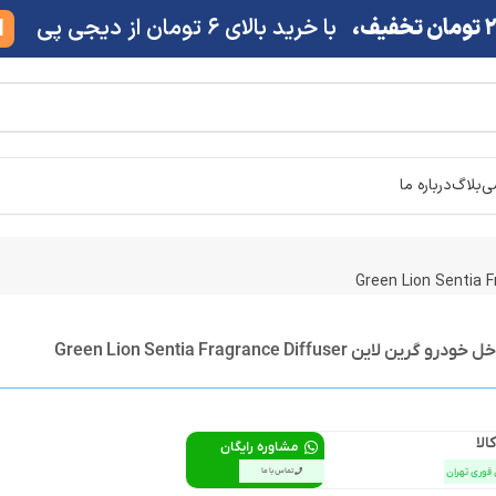
ف،
با خرید بالای 6 تومان از دیجی پی
M
شی
بلاگ
درباره ما
ین Green Lion Sentia Fragrance Diffuser
الا
مشاوره رایگان
 فوری تهران
تماس با ما