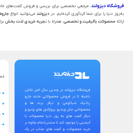
فروشگاه دیزولند
، مرجعی تخصصی برای بررسی و فروش گجت‌های خاص
به‌روز دنیا را برای شما گردآوری کرده‌ایم. در
دیزولند
می‌توانید انواع
جاروه
ارائه
محصولات باکیفیت و تخصصی
، همراه با ت
جربه خریدی لذت‌ بخش
برا
دس
فروشگاه دیزولند در چندین سال اخیر تلاش
ت
داشته تا در فروش محصولاتی مانند جارو
رباتیک شیائومی و دیگر برند ها و
ح
محصولاتی مثل ویدیو پروژکتور های ونبو و
س
دیگر گجت های به روز دنیا محصولات با
کیفیتی را موجود کند تا مشتریانمام علاوه بر
ض
خرید محصولات و گجت های جذاب در یک