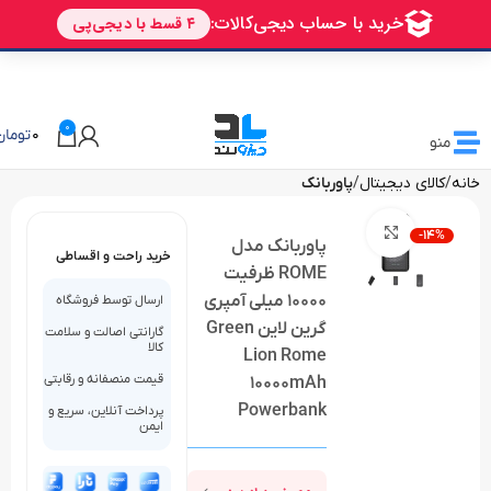
🎁 تخفیف ویژه دیزولند
برای اولین خرید شما
AVALIN
0
0
تومان
منو
خانه
کالای دیجیتال
پاوربانک
بزرگنمایی تصویر
-14%
پاوربانک مدل
خرید راحت و اقساطی
ROME ظرفیت
10000 میلی آمپری
ارسال توسط فروشگاه
گرین لاین Green
گارانتی اصالت و سلامت
کالا
Lion Rome
قیمت منصفانه و رقابتی
10000mAh
Powerbank
پرداخت آنلاین، سریع و
ایمن