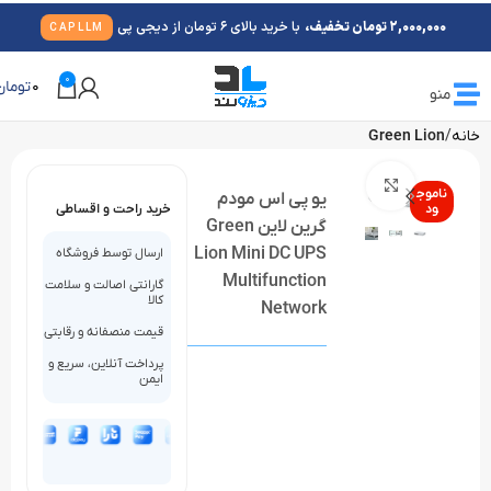
2,000,000 تومان تخفیف،
با خرید بالای 6 تومان از دیجی پی
CAPLLM
0
0
تومان
منو
خانه
Green Lion
بزرگنمایی تصویر
ناموج
یو پی اس مودم
ود
خرید راحت و اقساطی
گرین لاین Green
Lion Mini DC UPS
ارسال توسط فروشگاه
Multifunction
گارانتی اصالت و سلامت
کالا
Network
قیمت منصفانه و رقابتی
پرداخت آنلاین، سریع و
ایمن