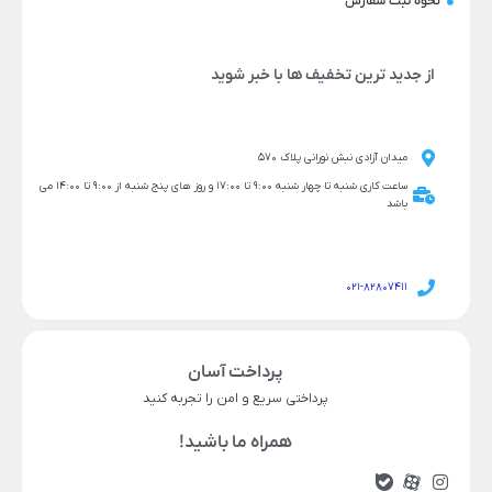
نحوه ثبت سفارش
از جدید ترین تخفیف ها با خبر شوید
میدان آزادی نبش نورانی پلاک 570
ساعت کاری شنبه تا چهار شنبه 9:00 تا 17:00 و روز های پنج شنبه از 9:00 تا 14:00 می
باشد
021-82807411
پرداخت آسان
پرداختی سریع و امن را تجربه کنید
همراه ما باشید!