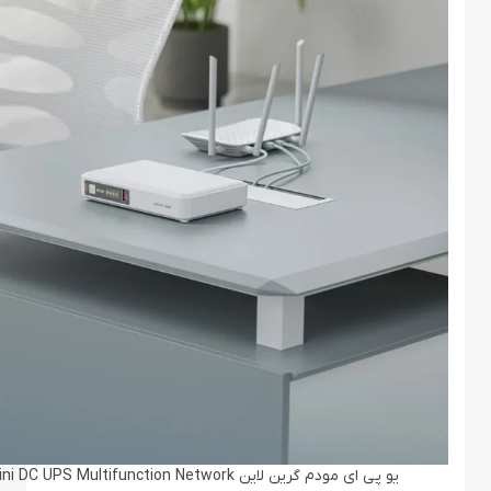
یو پی ای مودم گرین لاین Green Lion Mini DC UPS Multifunction Network