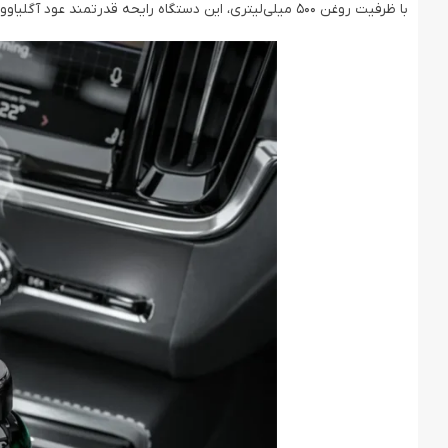
با ظرفیت روغن 500 میلی‌لیتری، این دستگاه رایحه قدرتمند عود آگلیاوود را در فضایی به مساحت 30 مترمربع منتشر می‌کند.