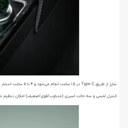
شارژ از طریق Type-C در 1.5 ساعت انجام می‌شود و 4 تا 5 ساعت انتشار مداوم رایحه را تضمین می‌کند.
کنترل لمسی و سه حالت اسپری (متناوب/قوی/ضعیف) امکان تنظیم شدت