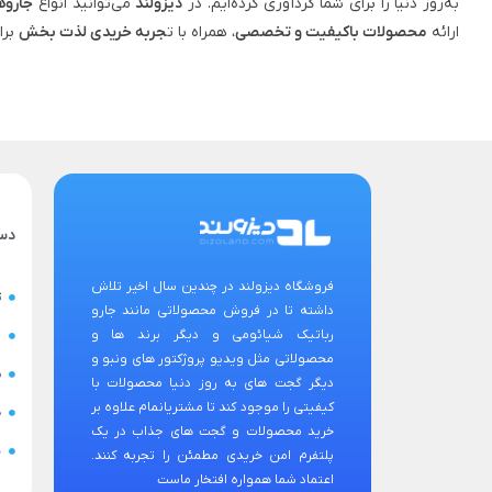
به‌روز دنیا را برای شما گردآوری کرده‌ایم. در
دیزولند
می‌توانید انواع
جاروه
ارائه
محصولات باکیفیت و تخصصی
، همراه با ت
جربه خریدی لذت‌ بخش
برا
دس
فروشگاه دیزولند در چندین سال اخیر تلاش
ت
داشته تا در فروش محصولاتی مانند جارو
رباتیک شیائومی و دیگر برند ها و
ح
محصولاتی مثل ویدیو پروژکتور های ونبو و
س
دیگر گجت های به روز دنیا محصولات با
کیفیتی را موجود کند تا مشتریانمام علاوه بر
ض
خرید محصولات و گجت های جذاب در یک
ن
پلتفرم امن خریدی مطمئن را تجربه کنند.
اعتماد شما همواره افتخار ماست