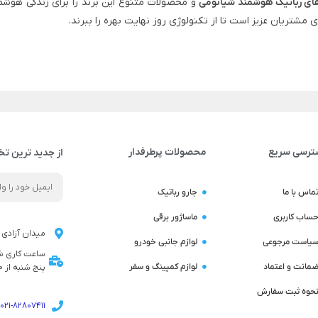
ای رباتیک هوشمند شیائومی
و محصولات متنوع این برند را برای زندگی هوشم
ی مشتریان عزیز است تا از تکنولوژی روز نهایت بهره را ببرند.
ترسی سریع
محصولات پرطرفدار
از جدید ترین تخ
ماس با ما
جارو رباتیک
ساب کاربری
ماساژور برقی
میدان آزادی ن
یاست مرجوعی
لوازم جانبی خودرو
مانت و اعتماد
لوازم کمپینگ و سفر
پنج شنبه از 9:00 تا 14:00 می باشد
حوه ثبت سفارش
021-82807411