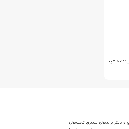
گهداری آسان طراحی شده است. با ورودی 5 ولت/1 آمپر، این پخش‌کننده شیک
ی
و دیگر برندهای پیشرو، گجت‌های