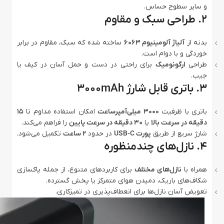
و سایر سطوح حساس.
۲. طراحی سبک و مقاوم
بدنه از
آلیاژ آلومینیوم 6063
ساخته شده که سبک، مقاوم در برابر
خوردگی و با دوام است.
طراحی
ارگونومیک
برای راحتی در دست و حمل آسان در کیف یا
جیب.
۳. باتری قابل شارژ 3000mAh
باتری با ظرفیت
3000 میلی‌آمپرساعت
امکان استفاده مداوم تا
15
دقیقه در سرعت بالا
یا
30 دقیقه در سرعت پایین
را فراهم می‌کند.
شارژ سریع از طریق
پورت USB-C
در حدود
2 ساعت
تکمیل می‌شود.
۴. نازل‌های چندمنظوره
همراه با
نازل‌های مختلف
برای کاربردهای متنوع، از جمله پاکسازی
شکاف‌های باریک، دمیدن هوای متمرکز یا پخش گسترده.
تعویض آسان نازل‌ها برای انعطاف‌پذیری در تمیزکاری.