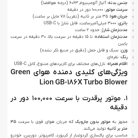
جنس بدنه
: آلیاژ آلومینیوم 6063 (درجه هوافضا)
سرعت موتور
: 100,000 دور در دقیقه
جریان هوا
: 35 متر بر ثانیه (تقریباً 78 مایل بر ساعت)
باتری
: 3000 میلی‌آمپرساعت، قابل شارژ با USB-C
مدت‌زمان شارژ
: حدود 2 ساعت
مدت‌زمان استفاده
: تا 15 دقیقه در سرعت بالا، 30 دقیقه در سرعت
پایین
وزن
: سبک و قابل حمل (دقیق در منبع ذکر نشده)
رنگ
: نقره‌ای
اقلام همراه
: نازل‌های مختلف برای کاربردهای متنوع، کابل USB-C
ویژگی‌های کلیدی دمنده هوای Green
Lion GB-186X Turbo Blower
۱. موتور پرقدرت با سرعت 100,000 دور در
دقیقه
مجهز به
موتور بدون جاروبک
که جریان هوای قوی با سرعت
35
متر بر ثانیه
تولید می‌کند.
مناسب برای پاکسازی گردوغبار از کیبورد، کامپیوتر، دوربین، خودرو