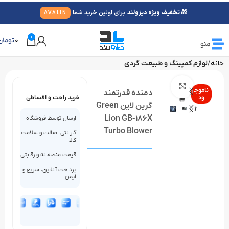
🎁 تخفیف ویژه دیزولند
برای اولین خرید شما
AVALIN
0
0
تومان
منو
خانه
لوازم کمپینگ و طبیعت گردی
بزرگنمایی تصویر
ناموج
دمنده قدرتمند
ود
خرید راحت و اقساطی
گرین لاین Green
Lion GB-186X
ارسال توسط فروشگاه
Turbo Blower
گارانتی اصالت و سلامت
کالا
قیمت منصفانه و رقابتی
پرداخت آنلاین، سریع و
ایمن