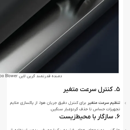
دمنده قدرتمند گرین لاین Green Lion GB-186X Turbo Blower
۵. کنترل سرعت متغیر
تنظیم سرعت متغیر
برای کنترل دقیق جریان هوا، از پاکسازی ملایم
تجهیزات حساس تا حذف گردوغبار سنگین.
۶. سازگار با محیط‌زیست