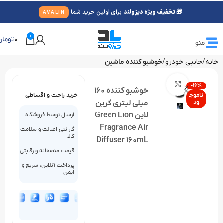
🎁 تخفیف ویژه دیزولند
برای اولین خرید شما
AVALIN
0
0
تومان
منو
خانه
جانبی خودرو
خوشبو کننده ماشین
بزرگنمایی تصویر
-16%
خوشبو کننده 160
ناموج
خرید راحت و اقساطی
ود
میلی لیتری گرین
لاین Green Lion
ارسال توسط فروشگاه
Fragrance Air
گارانتی اصالت و سلامت
کالا
Diffuser 160mL
قیمت منصفانه و رقابتی
پرداخت آنلاین، سریع و
ایمن