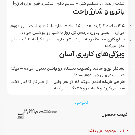
شدت رایحه رو تنظیم کنی – ملایم برای ریلکس، قوی برای انرژی!
باتری و شارژ راحت
4-5 ساعت کارکرد
: بعد از 1.5 ساعت شارژ با Type-C، حسابی دووم
می‌آره – یعنی بدون دردسر، کل روز یا شب رو پوشش می‌ده.
دمای کاری 0 تا 60 درجه
: تو هر شرایطی، از سرما گرفته تا گرما، عالی
عمل می‌کنه.
ویژگی‌های کاربری آسان
نشانگر نوری ساده
: وضعیت دستگاه رو واضح نشون می‌ده – دیگه
حدس نمی‌زنی کی تموم شده!
طراحی باریک
: انقدر شیکه که تو هر جایی – از میز کار تا کنار تخت
– جا می‌گیره و فضات رو قشنگ‌تر می‌کنه.
ناموجود
2,619,000
3,115,000
قیمت محصول
در انبار موجود نمی باشد