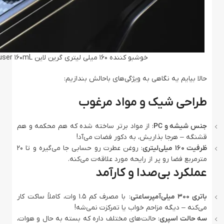
خوشبو کننده 160 میلی لیتری گرین لاین Green Lion Fragrance Air Diffuser 160mL
حالا بیایم یه نگاهی به ویژگی‌های باحالش بندازیم:
طراحی شیک و مواد مرغوب
جنس شیشه و PC
: از مواد برتر ساخته شده که هم محکمه و هم
قشنگه – هرجا بذاریش، به دکور فضات می‌آد!
ظرفیت 160 میلی‌لیتری
: روغن عطرت رو حسابی جا می‌گیره و تا 20
مترمربع فضا رو پر از رایحه مورد علاقه‌ت می‌کنه.
عملکرد بی‌صدا و کارآمد
باتری 300 میلی‌آمپرساعتی
: با مصرف کم 1.5 وات، کاملاً ساکت کار
می‌کنه – دیگه مزاحم خواب یا تمرکزت نمی‌شه!
سه حالت اسپری
: حالت‌های مختلف داره که بسته به حال و هوات،