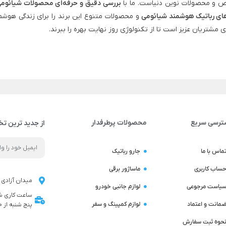
 و محصولات نوین دنیاست. ما با
بررسی دقیق و حرفه‌ای محصولات شیائوم
ای رباتیک هوشمند شیائومی
و محصولات متنوع این برند را برای زندگی هوشم
ی مشتریان عزیز است تا از تکنولوژی روز نهایت بهره را ببرند.
ترسی سریع
محصولات پرطرفدار
از جدید ترین تخ
ماس با ما
جارو رباتیک
ساب کاربری
ماساژور برقی
میدان آزادی ن
یاست مرجوعی
لوازم جانبی خودرو
مانت و اعتماد
لوازم کمپینگ و سفر
پنج شنبه از 9:00 تا 14:00 می باشد
حوه ثبت سفارش