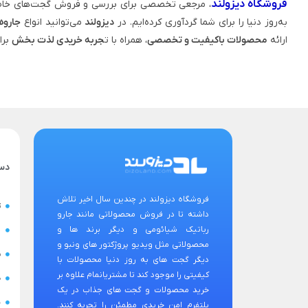
فروشگاه دیزولند
، مرجعی تخصصی برای بررسی و فروش گجت‌های خاص
به‌روز دنیا را برای شما گردآوری کرده‌ایم. در
دیزولند
می‌توانید انواع
جاروه
ارائه
محصولات باکیفیت و تخصصی
، همراه با ت
جربه خریدی لذت‌ بخش
برا
دس
فروشگاه دیزولند در چندین سال اخیر تلاش
ت
داشته تا در فروش محصولاتی مانند جارو
رباتیک شیائومی و دیگر برند ها و
ح
محصولاتی مثل ویدیو پروژکتور های ونبو و
س
دیگر گجت های به روز دنیا محصولات با
کیفیتی را موجود کند تا مشتریانمام علاوه بر
ض
خرید محصولات و گجت های جذاب در یک
ن
پلتفرم امن خریدی مطمئن را تجربه کنند.