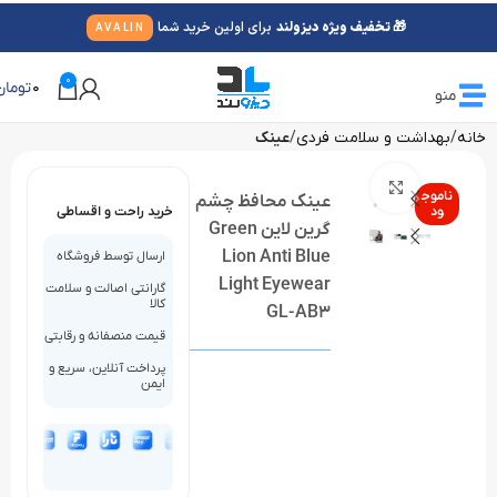
🎁 تخفیف ویژه دیزولند
برای اولین خرید شما
AVALIN
0
0
تومان
منو
خانه
بهداشت و سلامت فردی
عینک
بزرگنمایی تصویر
ناموج
عینک محافظ چشم
ود
خرید راحت و اقساطی
گرین لاین Green
Lion Anti Blue
ارسال توسط فروشگاه
Light Eyewear
گارانتی اصالت و سلامت
کالا
GL-AB3
قیمت منصفانه و رقابتی
پرداخت آنلاین، سریع و
ایمن