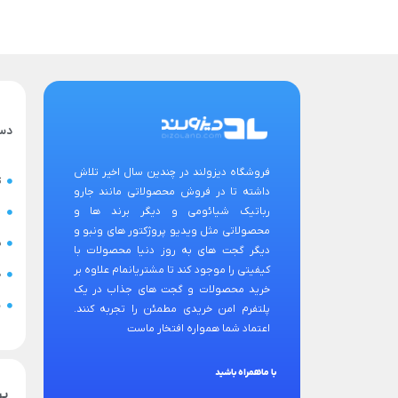
دس
فروشگاه دیزولند در چندین سال اخیر تلاش
ت
داشته تا در فروش محصولاتی مانند جارو
رباتیک شیائومی و دیگر برند ها و
ح
محصولاتی مثل ویدیو پروژکتور های ونبو و
س
دیگر گجت های به روز دنیا محصولات با
کیفیتی را موجود کند تا مشتریانمام علاوه بر
ض
خرید محصولات و گجت های جذاب در یک
ن
پلتفرم امن خریدی مطمئن را تجربه کنند.
اعتماد شما همواره افتخار ماست
با ماهمراه باشید
پر