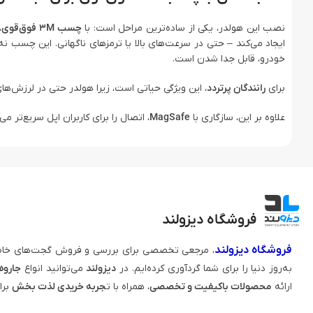
نصب این هولدر، یکی از ساده‌ترین مراحل است: با
چسب 3M فوق‌قوی
،
ایجاد می‌کند – حتی در سرعت‌های بالا یا ترمزهای ناگهانی. این چسب نه
خودرو، قابل جدا شدن است.
برای
رانندگان پرتردد
، این ویژگی حیاتی است، زیرا هولدر حتی در لرزش‌ها
علاوه بر این، سازگاری با
MagSafe
، اتصال را برای کاربران اپل سریع‌تر م
فروشگاه دیزولند
فروشگاه دیزولند
، مرجعی تخصصی برای بررسی و فروش گجت‌های خاص
به‌روز دنیا را برای شما گردآوری کرده‌ایم. در
دیزولند
می‌توانید انواع
جاروه
ارائه
محصولات باکیفیت و تخصصی
، همراه با ت
جربه خریدی لذت‌ بخش
برا