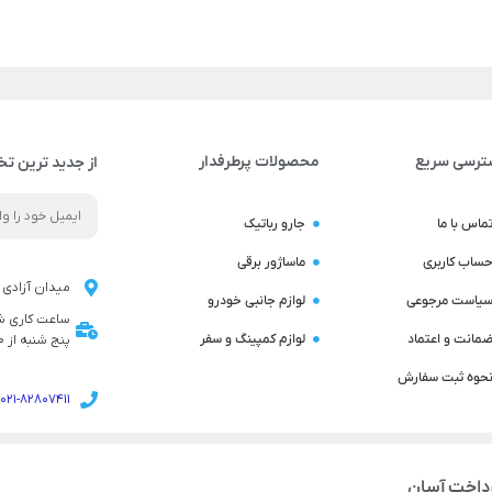
ترسی سریع
محصولات پرطرفدار
از جدید ترین تخ
ماس با ما
جارو رباتیک
ساب کاربری
ماساژور برقی
میدان آزادی ن
یاست مرجوعی
لوازم جانبی خودرو
مانت و اعتماد
لوازم کمپینگ و سفر
پنج شنبه از 9:00 تا 14:00 می باشد
حوه ثبت سفارش
021-82807411
داخت آسان