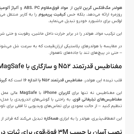
هولدر مگ‌فلکس گرین لاین
از
مواد فوق‌مقاوم ABS
PC
،
و
آلیاژ آلومی
روزمره ارائه می‌دهد، بلکه حس
کیفیت پریمیوم
را به کاربر منتقل می
لوکس برای داشبورد خودرو تبدیل می‌نماید.
این ترکیب مواد، هولدر را در برابر حرارت داخل ماشین، رطوبت و حتی ش
در مقایسه با هولدرهای پلاستیکی ارزان‌قیمت که به سرعت شل می‌شوند
– حتی در پیچ‌های تند یا جاده‌های ناهموار.
مغناطیس قدرتمند N52 و سازگاری با MagSafe برای گیرش محکم
قلب تپنده این هولدر،
مغناطیس قدرتمند N52 با اندازه ۱۶
است که
گیرش
این مغناطیس نه تنها برای
کاربران iPhone
با
MagSafe
عالی عمل م
مغناطیس‌های تبلیغاتی قوی
، به راحتی با گوشی‌های اندرویدی یا مدل‌
تنظیم کنید – از حالت عمودی برای تماس‌های ویدیویی تا افقی برای ناوبری با اپ‌ه
این انعطاف‌پذیری، هولدر را به ابزاری
همه‌کاره
تبدیل می‌کند که فراتر از 
نصب آسان با چسب 3M فوق‌قوی برای ثبات در هر شرایطی