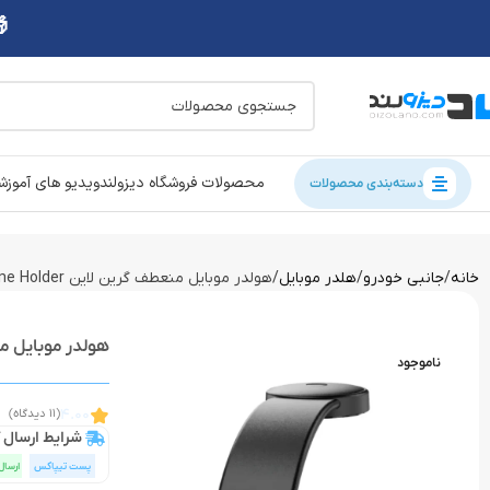
محصولات فروشگاه دیزولند
ویدیو های آموز
دسته‌بندی محصولات
خانه
جانبی خودرو
هلدر موبایل
هولدر موبایل منعطف گرین لاین Green Lion 2 in1 Magflex Car Phone Holder
هولدر موبایل منعطف گرین لاین older
ناموجود
4.00
(11 دیدگاه)
شرایط ارسال ک
پست تیپاکس
ارسال