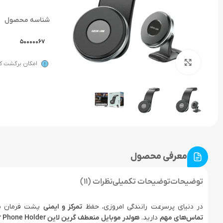
شناسه محصول
50000067
بزرگنمایی تصویر
امکان برگشت کال
معرفی محصول
توضیحات
توضیحات تکمیلی
نظرات (11)
در دنیای پرسرعت رانندگی امروزی، حفظ
تمرکز و ایمنی
پشت فرمان بی
تماس‌های مهم
دارید.
هولدر موبایل منعطف گرین لاین Green Lion 2 in1 Magflex Car Phone Holder