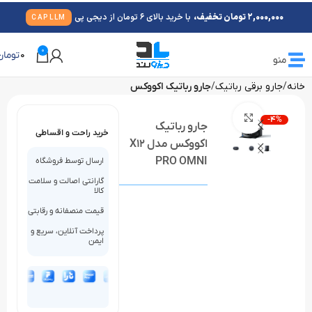
2,000,000 تومان تخفیف،
با خرید بالای 6 تومان از دیجی پی
CAPLLM
0
0
تومان
منو
خانه
جارو برقی رباتیک
جارو رباتیک اکووکس
بزرگنمایی تصویر
-4%
جارو رباتیک
خرید راحت و اقساطی
اکووکس مدل X12
PRO OMNI
ارسال توسط فروشگاه
گارانتی اصالت و سلامت
کالا
قیمت منصفانه و رقابتی
پرداخت آنلاین، سریع و
ایمن