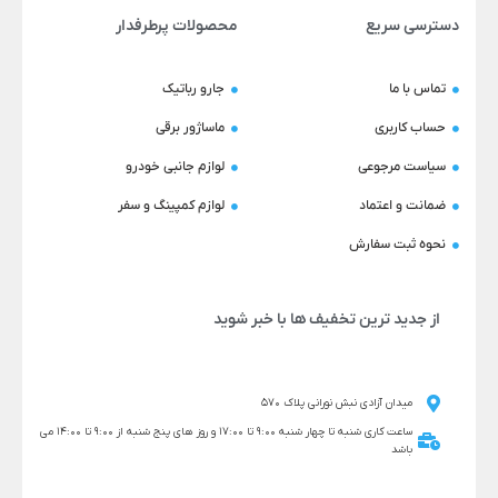
دسترسی سریع
محصولات پرطرفدار
تماس با ما
جارو رباتیک
حساب کاربری
ماساژور برقی
سیاست مرجوعی
لوازم جانبی خودرو
ضمانت و اعتماد
لوازم کمپینگ و سفر
نحوه ثبت سفارش
از جدید ترین تخفیف ها با خبر شوید
میدان آزادی نبش نورانی پلاک 570
ساعت کاری شنبه تا چهار شنبه 9:00 تا 17:00 و روز های پنج شنبه از 9:00 تا 14:00 می
باشد