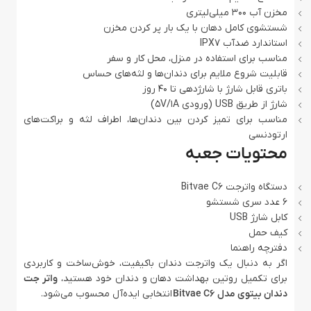
مخزن آب ۳۰۰ میلی‌لیتری
شستشوی کامل دهان با یک بار پر کردن مخزن
استاندارد ضدآب IPX7
مناسب برای استفاده در منزل، محل کار و سفر
قابلیت شروع ملایم برای دندان‌ها و لثه‌های حساس
باتری قابل شارژ با شارژدهی تا ۴۰ روز
شارژ از طریق USB (ورودی 5V/1A)
مناسب برای تمیز کردن بین دندان‌ها، اطراف لثه و براکت‌های
ارتودنسی
محتویات جعبه
دستگاه واترجت Bitvae C6
۶ عدد سری شستشو
کابل شارژ USB
کیف حمل
دفترچه راهنما
اگر به دنبال یک واترجت دندان باکیفیت، خوش‌ساخت و کاربردی
برای تکمیل روتین بهداشت دهان و دندان خود هستید،
واتر جت
دندان بیتوی مدل Bitvae C6
انتخابی ایده‌آل محسوب می‌شود.