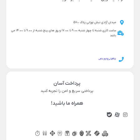
میدان آزادی نبش نورانی پلاک 570
ساعت کاری شنبه تا چهار شنبه 9:00 تا 17:00 و روز های پنج شنبه از 9:00 تا 14:00 می
باشد
021-82807411
پرداخت آسان
پرداختی سریع و امن را تجربه کنید
همراه ما باشید!