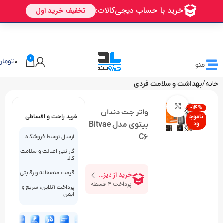
🎁 تخفیف ویژه دیزولند
برای اولین خرید شما
AVALIN
0
0
تومان
منو
خانه
بهداشت و سلامت فردی
بزرگنمایی تصویر
-14%
واتر جت دندان
ناموج
خرید راحت و اقساطی
ود
بیتوی مدل Bitvae
C6
ارسال توسط فروشگاه
گارانتی اصالت و سلامت
کالا
قیمت منصفانه و رقابتی
پرداخت آنلاین، سریع و
ایمن