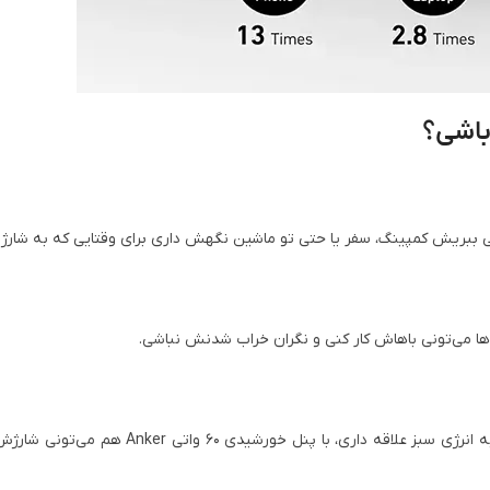
ی ببریش کمپینگ، سفر یا حتی تو ماشین نگهش داری برای وقتایی که به شارژ نی
با پورت USB-C می‌تونی تو 1.3 ساعت دستگاه رو تا 80٪ شارژ کنی. اگه به انرژی سبز علاقه داری،