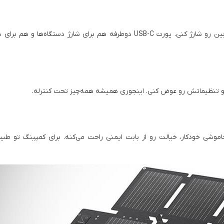
با 5 تا پورت، می‌تونی همزمان چندتا دستگاه مثل گوشی، تبلت یا دوربین رو شارژ کنی. پورت USB-C دوطرفه هم برای شارژ د
اموشی خودکار، خیالت رو از بابت ایمنی راحت می‌کنه. برای کمپینگ تو طبی