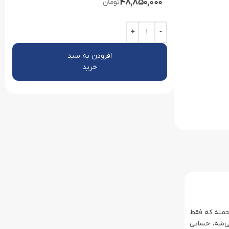
48,850,000
تومان
افزودن به سبد
خرید
ازه. Anker SOLIX C200 DC یه نیروگاه قابل‌حمله که فقط
ی‌شه، حسابی