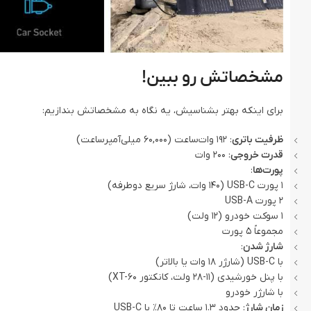
مشخصاتش رو ببین!
برای اینکه بهتر بشناسیش، یه نگاه به مشخصاتش بندازیم:
ظرفیت باتری
: 192 وات‌ساعت (60,000 میلی‌آمپرساعت)
قدرت خروجی
: 200 وات
پورت‌ها
:
1 پورت USB-C (140 وات، شارژ سریع دوطرفه)
2 پورت USB-A
1 سوکت خودرو (12 ولت)
مجموعاً 5 پورت
شارژ شدن
:
با USB-C (شارژر 18 وات یا بالاتر)
با پنل خورشیدی (11-28 ولت، کانکتور XT-60)
با شارژر خودرو
زمان شارژ
: حدود 1.3 ساعت تا 80٪ با USB-C