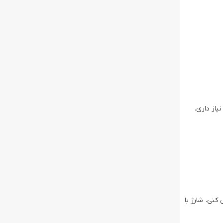
از داری.
 با پنل خورشیدی 60 واتی Anker هم می‌تونی شارژش کنی. شارژ با