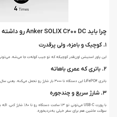
چرا باید Anker SOLIX C200 DC رو داشته باشی؟
1. کوچیک و بامزه، ولی پرقدرت
این پاور استیشن اون‌قدر کوچیکه که تو جیب کوله‌ت جا می‌شه. می‌تون
2. باتری که عمری باهاته
باتری LiFePO4 این دستگاه تا 3000 بار شارژ رو تحمل می‌کنه. یعنی سال‌ها می‌تونی باهاش کار کنی و نگران خراب شدنش نباشی.
3. شارژ سریع و چندجوره
سوکت ماشین هم برای سفر خیلی به‌دردبخوره.