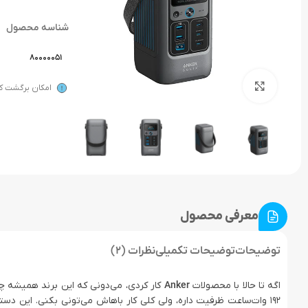
شناسه محصول
80000051
بزرگنمایی تصویر
امکان برگشت کال
معرفی محصول
توضیحات
توضیحات تکمیلی
نظرات (2)
اگه تا حالا با محصولات
Anker
192 وات‌ساعت ظرفیت داره، ولی کلی کار باهاش می‌تونی بکنی. این 