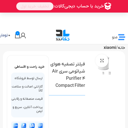
0
0
تومان
منو
خانه
xiaomi
بزرگنمایی تصویر
فیلتر تصفیه هوای
خرید راحت و اقساطی
شیائومی سری Air
Purifier 4
ارسال توسط فروشگاه
Compact Filter
گارانتی اصالت و سلامت
کالا
قیمت منصفانه و رقابتی
پرداخت آنلاین، سریع و
ایمن