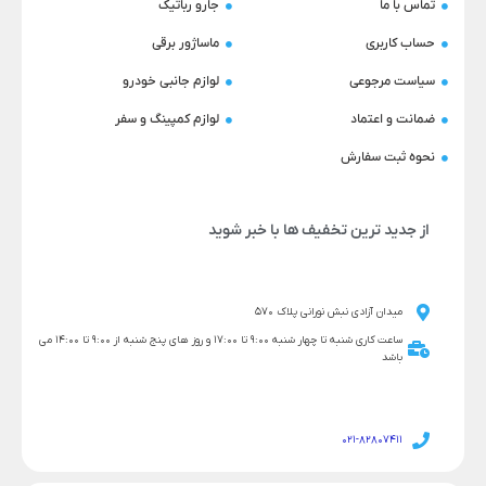
تماس با ما
جارو رباتیک
حساب کاربری
ماساژور برقی
سیاست مرجوعی
لوازم جانبی خودرو
ضمانت و اعتماد
لوازم کمپینگ و سفر
نحوه ثبت سفارش
از جدید ترین تخفیف ها با خبر شوید
میدان آزادی نبش نورانی پلاک 570
ساعت کاری شنبه تا چهار شنبه 9:00 تا 17:00 و روز های پنج شنبه از 9:00 تا 14:00 می
باشد
021-82807411