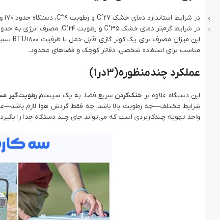
در شرایط استاندارد دمای خشک 27°C و رطوبت 19°C، دستگاه حدود 170 وات انرژی مصرف می‌کند.
در شرایط گرم‌تر دمای خشک 35°C و رطوبت 24°C، مصرف انرژی به حدود 205 وات افزایش می‌یابد.
این میز
مناسب برای استفاده شخصی، دفاتر کوچک و فضاهای محدود.
عملکرد چندمنظوره(3در1)
این دستگاه علاوه بر
خنک‌کردن
سریع فضا، به یک سیستم
رطوبت‌گیر م
شرایط مختلف—چه رطوبت بالا باشد، چه فقط گردش هوا لازم باشد—عمل
واحد تهویه چندکاربردی است که می‌تواند جای چند دستگاه جدا را بگیرد.