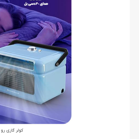
کولر گازی رو میزی Y.HYISINN