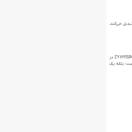
ط زیست تبدیل می‌کند،
مجهز است. این ترکیب باعث می‌شود ZY.HYISINN 1800BTU در
ست؛ بلکه یک