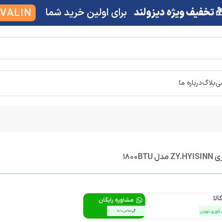
 تخفیف ویژه دیزولند
برای اولین خرید شما
VALIN
شی
بلاگ
درباره ما
1800B
الا
مشاوره رایگان
 فوری تهران
تماس با ما