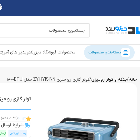
محصولات فروشگاه دیزولند
ویدیو های آموز
دسته‌بندی محصولات
خانه
پنکه و کولر رومیزی
کولر گازی رو میزی ZY.HYISINN مدل 1800BTU
کولر گازی رو میزی ZY.HYISINN مدل TU
4.13
(86 دیدگاه)
شرایط ارسال ک
پست تیپاکس
ارسال