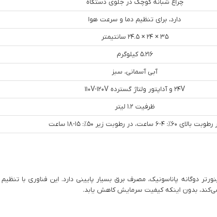
چراغ شبانه کوچک در جلوی دستگاه
دارد، برای تنظیم دما و سرعت هوا
35 × 24 × 24.5 سانتیمتر
5.216 کیلوگرم
آبی آسمانی، سبز
24V و آداپتور ولتاژ گسترده 110V-120V
ظرفیت 1.2 لیتر
بت بالای 60%: 4-6 ساعت، در رطوبت زیر 50%: 15-18 ساعت
1800BTU با استفاده از کمپرسور اینورتر دوگانه پاناسونیک، مصرف برق بسیار پایینی دارد. این فناوری با 
ه می‌کند، بدون اینکه کیفیت سرمایش کاهش یابد.