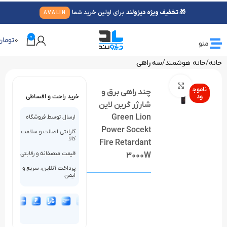
🎁 تخفیف ویژه دیزولند
برای اولین خرید شما
AVALIN
0
0
تومان
منو
خانه
خانه هوشمند
سه راهی
بزرگنمایی تصویر
ناموج
چند راهی برق و
ود
خرید راحت و اقساطی
شارژر گرین لاین
Green Lion
ارسال توسط فروشگاه
Power Socekt
گارانتی اصالت و سلامت
کالا
Fire Retardant
قیمت منصفانه و رقابتی
3000W
پرداخت آنلاین، سریع و
ایمن