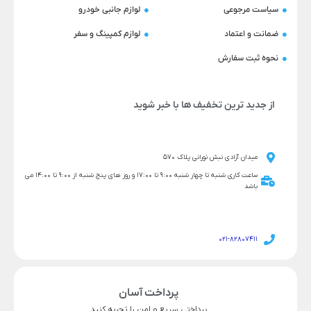
سیاست مرجوعی
لوازم جانبی خودرو
ضمانت و اعتماد
لوازم کمپینگ و سفر
نحوه ثبت سفارش
از جدید ترین تخفیف ها با خبر شوید
میدان آزادی نبش نورانی پلاک 570
ساعت کاری شنبه تا چهار شنبه 9:00 تا 17:00 و روز های پنج شنبه از 9:00 تا 14:00 می
باشد
021-82807411
پرداخت آسان
پرداختی سریع و امن را تجربه کنید