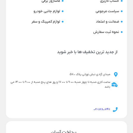
حساب کاربری
ماساژور برقی
سیاست مرجوعی
لوازم جانبی خودرو
ضمانت و اعتماد
لوازم کمپینگ و سفر
نحوه ثبت سفارش
از جدید ترین تخفیف ها با خبر شوید
میدان آزادی نبش نورانی پلاک 570
ساعت کاری شنبه تا چهار شنبه 9:00 تا 17:00 و روز های پنج شنبه از 9:00 تا 14:00 می
باشد
021-82807411
پرداخت آسان