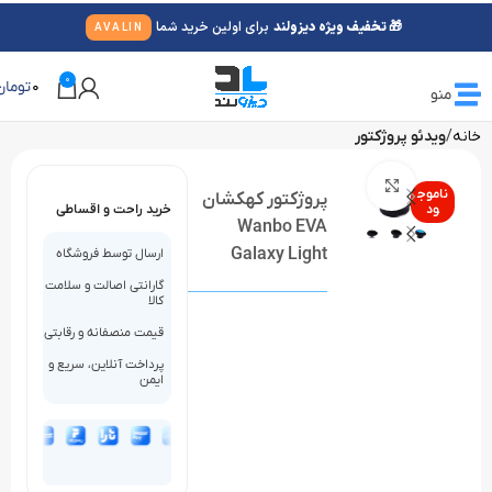
🎁 تخفیف ویژه دیزولند
برای اولین خرید شما
AVALIN
0
0
تومان
منو
خانه
ویدئو پروژکتور
بزرگنمایی تصویر
ناموج
پروژکتور کهکشان
ود
خرید راحت و اقساطی
Wanbo EVA
Galaxy Light
ارسال توسط فروشگاه
گارانتی اصالت و سلامت
کالا
قیمت منصفانه و رقابتی
پرداخت آنلاین، سریع و
ایمن