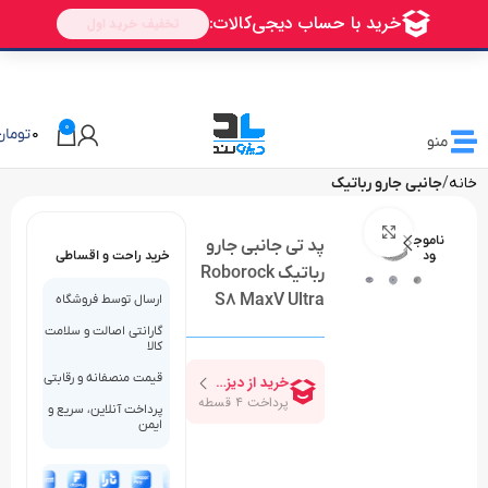
🎁 تخفیف ویژه دیزولند
برای اولین خرید شما
AVALIN
0
0
تومان
منو
خانه
جانبی جارو رباتیک
بزرگنمایی تصویر
ناموج
پد تی جانبی جارو
ود
خرید راحت و اقساطی
رباتیک Roborock
S8 MaxV Ultra
ارسال توسط فروشگاه
گارانتی اصالت و سلامت
کالا
قیمت منصفانه و رقابتی
پرداخت آنلاین، سریع و
ایمن