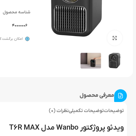
شناسه محصول
40000006
بزرگنمایی تصویر
امکان برگشت کال
معرفی محصول
توضیحات
توضیحات تکمیلی
نظرات (0)
ویدئو پروژکتور Wanbo مدل T6R MAX