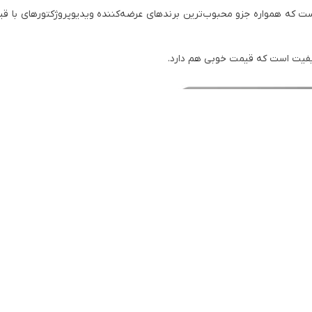
Wanbo T6R جزو مدل‌های جدید ویدیو پروژکتور سری Wanbo است که همواره جزو محبوب‌ترین برندهای عرضه‌کننده ویدیوپروژکتور
کیفیت است که قیمت خوبی هم دارد.