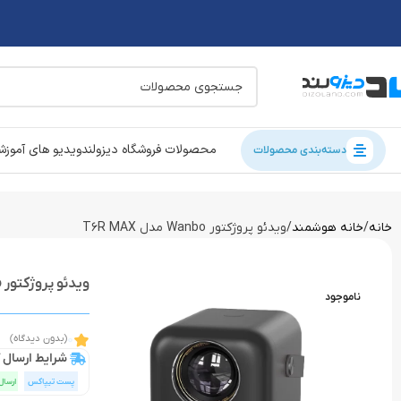
محصولات فروشگاه دیزولند
ویدیو های آموز
دسته‌بندی محصولات
خانه
خانه هوشمند
ویدئو پروژکتور Wanbo مدل T6R MAX
ویدئو پروژکتور Wanbo مدل T6R MAX
ناموجود
0
(بدون دیدگاه)
شرایط ارسال ک
پست تیپاکس
ارسال