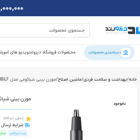
2,000,000 تومان تخفی
محصولات فروشگاه دیزولند
ویدیو های آموز
دسته‌بندی محصولات
خانه
بهداشت و سلامت فردی
ماشین اصلاح
موزن بینی شیائومی مدل Xiaomi HN1 MJGHB1LF
موزن بینی شیائومی مدل B1LF
ناموجود
0
(بدون دیدگاه)
شرایط ارسال ک
پست تیپاکس
ارسال