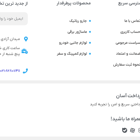
ترسی سریع
محصولات پرطرفدار
از جدید ترین تخ
ماس با ما
جارو رباتیک
ساب کاربری
ماساژور برقی
میدان آزادی ن
یاست مرجوعی
لوازم جانبی خودرو
مانت و اعتماد
لوازم کمپینگ و سفر
پنج شنبه از 9:00 تا 14:00 می باشد
حوه ثبت سفارش
021-82807411
داخت آسان
داختی سریع و امن را تجربه کنید
راه ما باشید!