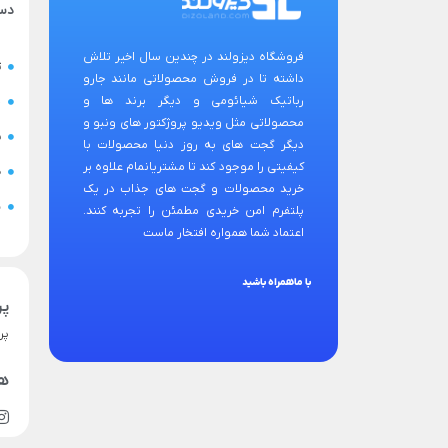
دس
فروشگاه دیزولند در چندین سال اخیر تلاش
ت
داشته تا در فروش محصولاتی مانند جارو
رباتیک شیائومی و دیگر برند ها و
ح
محصولاتی مثل ویدیو پروژکتور های ونبو و
س
دیگر گجت های به روز دنیا محصولات با
کیفیتی را موجود کند تا مشتریانمام علاوه بر
ض
خرید محصولات و گجت های جذاب در یک
ن
پلتفرم امن خریدی مطمئن را تجربه کنند.
اعتماد شما همواره افتخار ماست
با ماهمراه باشید
پر
پر
هم