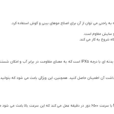
و سایش مقاوم است.
اه شروع به کار می کند.
مو زن بینی میجیا شیائومی Mijia Electric Nose Hair Trimmer دارای بدنه‌ ای با درجه IPX5 است که به معنای مقاومت در براب
هداشت آن اطمینان حاصل کنید. همچنین، این ویژگی باعث می ‌شود که بتوانید 
موتور مو زن بینی میجیا شیائومی Mijia Electric Nose Hair Trimmer با سرعت 6500 دور در دقیقه عمل می ‌کند که این سرعت بالا 