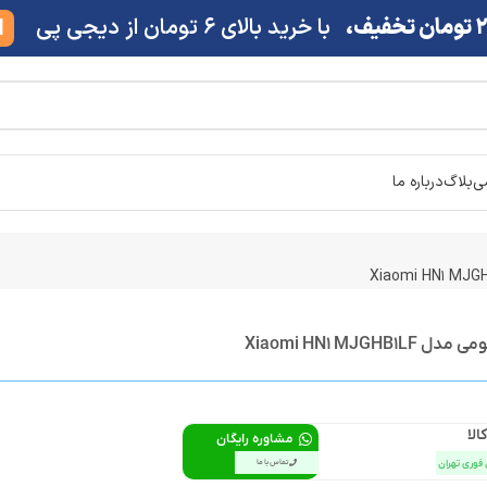
ف،
با خرید بالای 6 تومان از دیجی پی
M
شی
بلاگ
درباره ما
Xiaomi HN1 MJGH
الا
مشاوره رایگان
 فوری تهران
تماس با ما