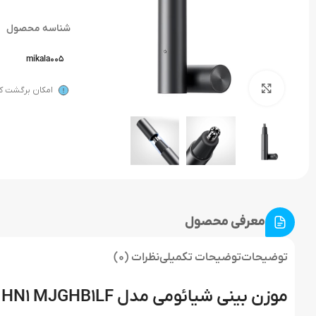
شناسه محصول
mikala005
بزرگنمایی تصویر
امکان برگشت کال
معرفی محصول
توضیحات
توضیحات تکمیلی
نظرات (0)
موزن بینی شیائومی مدل Xiaomi HN1 MJGHB1LF