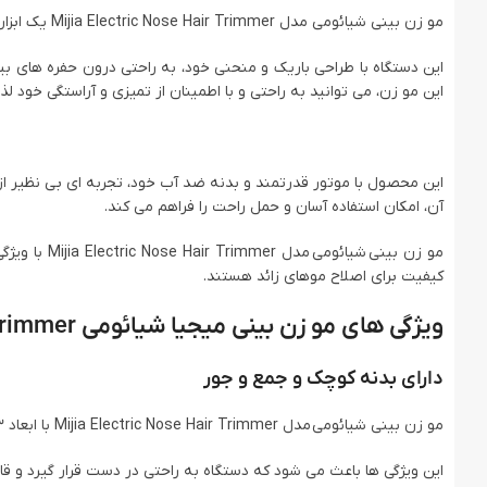
مو زن بینی شیائومی مدل Mijia Electric Nose Hair Trimmer یک ابزار ضروری برای حفظ ظاهر و بهداشت شخصی است.
این دستگاه با طراحی باریک و منحنی خود، به راحتی درون حفره‌ های بینی
این مو زن، می ‌توانید به راحتی و با اطمینان از تمیزی و آراستگی خود لذ
این محصول با موتور قدرتمند و بدنه ضد آب خود، تجربه ‌ای بی ‌نظیر از
آن، امکان استفاده آسان و حمل راحت را فراهم می ‌کند.
مو زن بینی ش
کیفیت برای اصلاح موهای زائد هستند.
ویژگی های مو زن بینی میجیا شیائومی Mijia Electric Nose Hair Trimmer
دارای بدنه کوچک و جمع و جور
مو زن بینی شیائومی مدل Mijia Electric Nose Hair Trimmer با ابعاد 113×19.5×19.5 میلی ‌متر و وزن تنها 37 گرم، بسیار کوچک و جمع و جور است.
این ویژگی‌ ها باعث می ‌شود که دستگاه به راحتی در دست قرار گیرد و قا