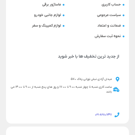
حساب کاربری
ماساژور برقی
سیاست مرجوعی
لوازم جانبی خودرو
ضمانت و اعتماد
لوازم کمپینگ و سفر
نحوه ثبت سفارش
از جدید ترین تخفیف ها با خبر شوید
میدان آزادی نبش نورانی پلاک 570
ساعت کاری شنبه تا چهار شنبه 9:00 تا 17:00 و روز های پنج شنبه از 9:00 تا 14:00 می
باشد
021-82807411