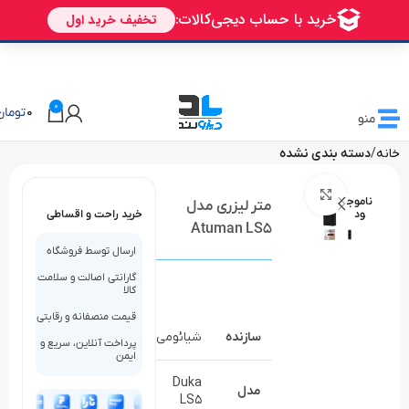
🎁 تخفیف ویژه دیزولند
برای اولین خرید شما
AVALIN
0
0
تومان
منو
خانه
دسته بندی نشده
بزرگنمایی تصویر
ناموج
متر لیزری مدل
ود
خرید راحت و اقساطی
Atuman LS5
ارسال توسط فروشگاه
گارانتی اصالت و سلامت
کالا
قیمت منصفانه و رقابتی
سازنده
شیائومی
پرداخت آنلاین، سریع و
ایمن
Duka
مدل
LS5