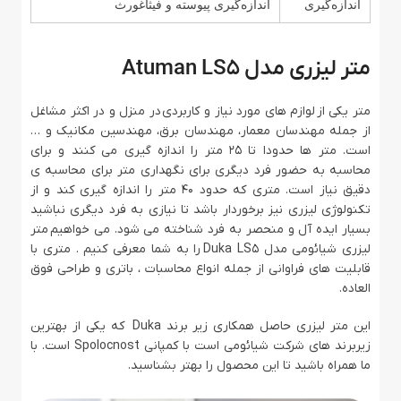
اندازه‌گیری
اندازه‌گیری پیوسته و فیثاغورث
متر لیزری مدل Atuman LS5
متر یکی از لوازم های مورد نیاز و کاربردی در منزل و در اکثر مشاغل
از جمله مهندسان معمار، مهندسان برق، مهندسین مکانیک و …
است. متر ها حدودا تا 25 متر را اندازه گیری می کنند و برای
محاسبه به حضور فرد دیگری برای نگهداری متر برای محاسبه ی
دقیق نیاز است. متری که حدود 40 متر را اندازه گیری کند و از
تکنولوژی لیزری نیز برخوردار باشد تا نیازی به فرد دیگری نباشید
بسیار ایده آل و منحصر به فرد شناخته می شود. می خواهیم متر
لیزری شیائومی مدل Duka LS5 را به شما معرفی کنیم . متری با
قابلیت های فراوانی از جمله انواع محاسبات ، باتری و طراحی فوق
العاده.
این متر لیزری حاصل همکاری زیر برند Duka که یکی از بهترین
زیربرند های شرکت شیائومی است با کمپانی Spolocnost است. با
ما همراه باشید تا این محصول را بهتر بشناسید.