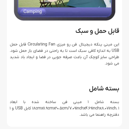
قابل حمل و سبک
این مینی پنکه دیجیتال فن رو میزی Circulating Fan قابل حمل
USB به اندازه کافی سبک است تا به راحتی در فضای باز حمل شود.
طراحی سایز کوچک آن باعث صرفه جویی در فضا و ایجاد باد شدید
می شود.
بسته شامل
بسته شامل 1 مینی فن ساخته شده با ابعاد
18cmx11.9cmx20.5cm/7.09inchx4.69inchx8.07inch، 1 کابل USB و 1
دفترچه راهنما می باشد.